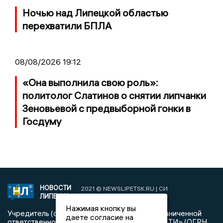
Ночью над Липецкой областью
перехватили БПЛА
08/08/2026 19:12
«Она выполнила свою роль»:
политолог Слатинов о снятии липчанки
Зеновьевой с предвыборной гонки в
Госдуму
НОВОСТИ
2021 © NEWSLIPETSK.RU | СИ
ЛИПЕЦКА
«Новости Липецка»
Нажимая кнопку вы
Учредитель (соучредители): Общество с ограниченной
даете согласие на
ответственностью «РЕГИОНАЛЬНЫЕ НОВОСТИ» (ОГРН