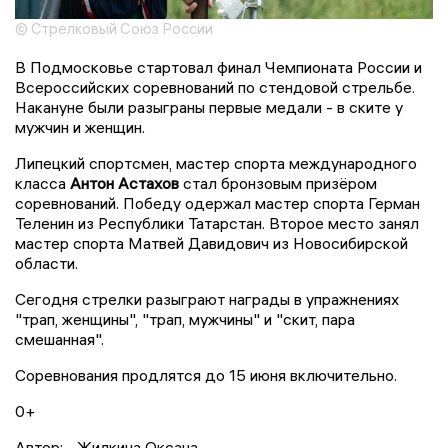
© Стрелковый Союз России
В Подмосковье стартовал финал Чемпионата России и
Всероссийских соревнований по стендовой стрельбе.
Накануне были разыграны первые медали - в ските у
мужчин и женщин.
Липецкий спортсмен, мастер спорта международного
класса
Антон Астахов
стал бронзовым призёром
соревнований. Победу одержал мастер спорта Герман
Теленин из Республики Татарстан. Второе место занял
мастер спорта Матвей Давидович из Новосибирской
области.
Сегодня стрелки разыграют награды в упражнениях
"трап, женщины", "трап, мужчины" и "скит, пара
смешанная".
Соревнования продлятся до 15 июня включительно.
0+
Автор:
Жилкина Оксана