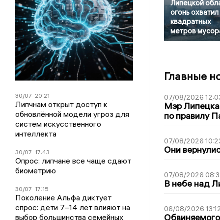
Липецкой обл
огонь охватил
квадратных
метров мусор
Главные н
30/07
20:21
07/08/2026 12:0
Липчнам открыт доступ к
Мэр Липецка
обновлённой модели угроз для
по правилу П
систем искусственного
интеллекта
07/08/2026 10:2
Они вернулис
30/07
17:43
Опрос: липчане все чаще сдают
биометрию
07/08/2026 08:3
В небе над 
30/07
17:15
Поколение Альфа диктует
спрос: дети 7–14 лет влияют на
06/08/2026 13:1
Обвиняемого 
выбор большинства семейных