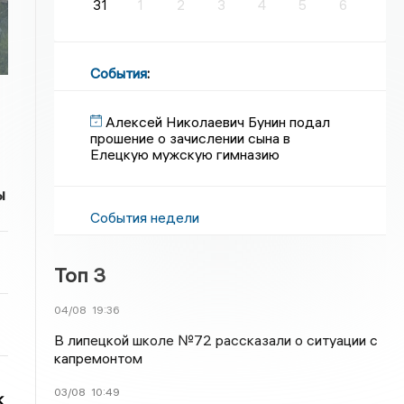
31
1
2
3
4
5
6
События
:
Алексей Николаевич Бунин подал
прошение о зачислении сына в
Елецкую мужскую гимназию
ы
События недели
Топ 3
04/08
19:36
В липецкой школе №72 рассказали о ситуации с
капремонтом
03/08
10:49
к