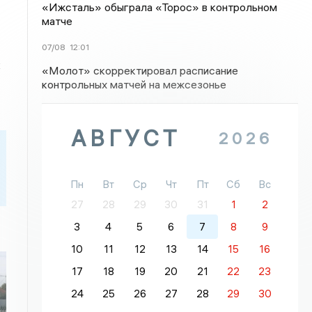
«Ижсталь» обыграла «Торос» в контрольном
матче
07/08
12:01
к
«Молот» скорректировал расписание
контрольных матчей на межсезонье
АВГУСТ
2026
Пн
Вт
Ср
Чт
Пт
Сб
Вс
27
28
29
30
31
1
2
3
4
5
6
7
8
9
10
11
12
13
14
15
16
17
18
19
20
21
22
23
24
25
26
27
28
29
30