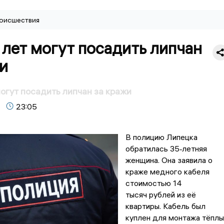
оисшествия
 лет могут посадить липчан
и
могут посадить липчан за кражи
23:05
В полицию Липецка
обратилась 35‑летняя
женщина. Она заявила о
краже медного кабеля
стоимостью 14
тысяч рублей из её
квартиры. Кабель был
куплен для монтажа тёплы