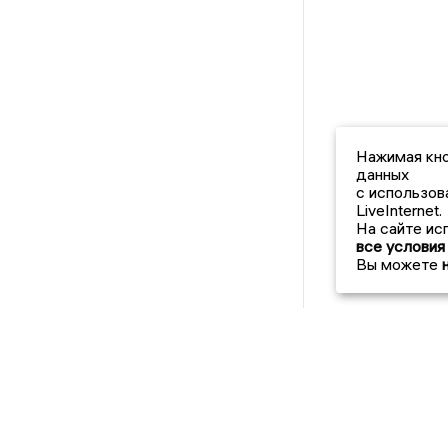
Нажимая кно
данных
с использов
LiveInternet.
На сайте ис
все условия
Вы можете