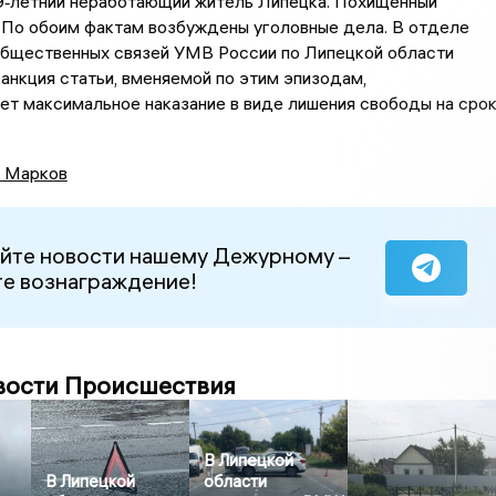
9‑летний неработающий житель Липецка. Похищенный
 По обоим фактам возбуждены уголовные дела. В отделе
общественных связей УМВ России по Липецкой области
санкция статьи, вменяемой по этим эпизодам,
т максимальное наказание в виде лишения свободы на сро
 Марков
йте новости нашему Дежурному –
е вознаграждение!
вости Происшествия
В Липецкой
В Липецкой
области