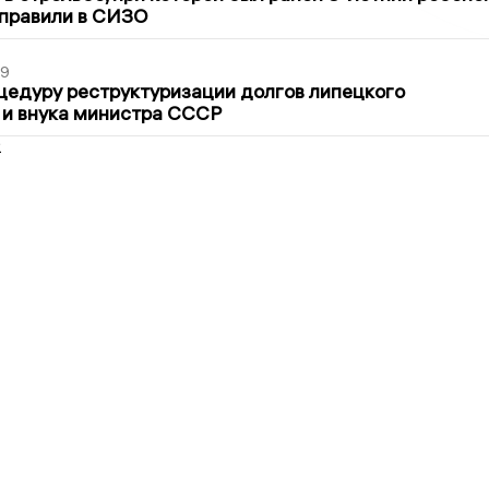
тправили в СИЗО
39
цедуру реструктуризации долгов липецкого
 и внука министра СССР
2