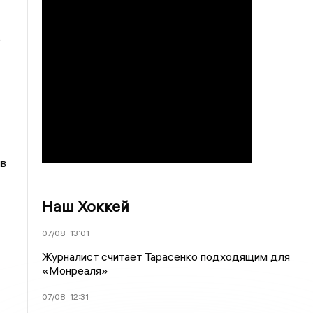
е
ив
Наш Хоккей
07/08
13:01
Журналист считает Тарасенко подходящим для
«Монреаля»
07/08
12:31