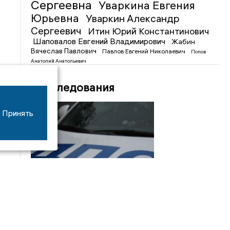
Сергеевна
Уваркина Евгения
Юрьевна
Уваркин Александр
Сергеевич
Итин Юрий Константинович
Шаповалов Евгений Владимирович
Жабин
Вячеслав Павлович
Павлов Евгений Николаевич
Попов
Анатолий Анатольевич
Расследования
Принять
08/06
17:53
16-летний мотоциклист оказался в больнице
после столкновения с «ГАЗом» под Добрым