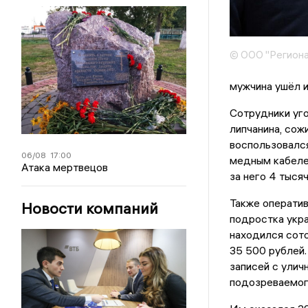
© ООО "Региона
мужчина ушёл и
Сотрудники уг
липчанина, сож
воспользовался
06/08
17:00
медным кабелем
Атака мертвецов
за него 4 тысяч
Также оператив
Новости компаний
подростка укра
находился сот
35 500 рублей.
записей с ули
подозреваемог