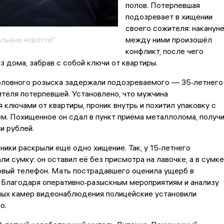
полов. Потерпевшая
подозревает в хищении
своего сожителя: наканун
между ними произошёл
льные новости"
конфликт, после чего
з дома, забрав с собой ключи от квартиры.
оловного розыска задержали подозреваемого — 35‑летнего
ителя потерпевшей. Установлено, что мужчина
 ключами от квартиры, проник внутрь и похитил упаковку с
. Похищенное он сдал в пункт приёма металлолома, получ
и рублей.
ники раскрыли ещё одно хищение. Так, у 15‑летнего
ли сумку: он оставил её без присмотра на лавочке, а в сумке
овый телефон. Мать пострадавшего оценила ущерб в
 Благодаря оперативно‑разыскным мероприятиям и анализу
чных камер видеонаблюдения полицейские установили
о.