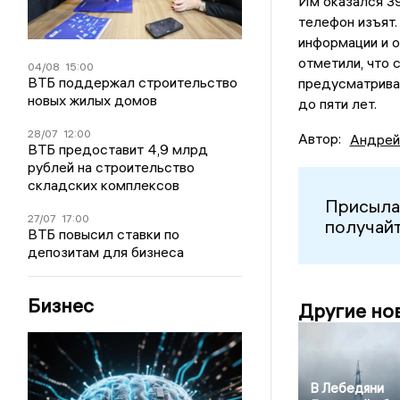
Им оказался 3
телефон изъят.
информации и 
отметили, что 
04/08
15:00
ВТБ поддержал строительство
предусматривае
новых жилых домов
до пяти лет.
28/07
12:00
Автор:
Андрей
ВТБ предоставит 4,9 млрд
рублей на строительство
складских комплексов
Присыла
27/07
17:00
получайт
ВТБ повысил ставки по
депозитам для бизнеса
Бизнес
Другие но
В Лебедяни