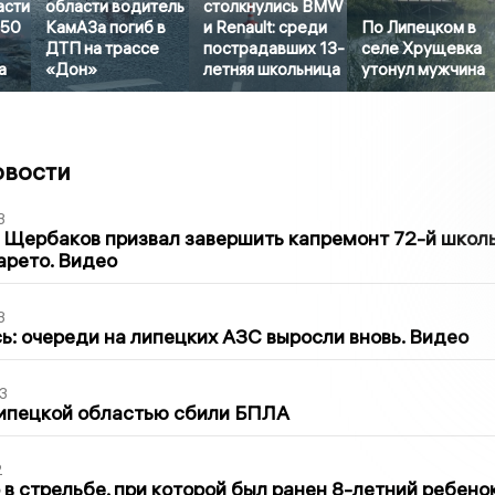
асти
области водитель
столкнулись BMW
 50
КамАЗа погиб в
и Renault: среди
По Липецком в
ДТП на трассе
пострадавших 13-
селе Хрущевка
а
«Дон»
летняя школьница
утонул мужчина
овости
3
 Щербаков призвал завершить капремонт 72-й школ
арето. Видео
3
ь: очереди на липецких АЗС выросли вновь. Видео
3
Липецкой областью сбили БПЛА
2
в стрельбе, при которой был ранен 8-летний ребено