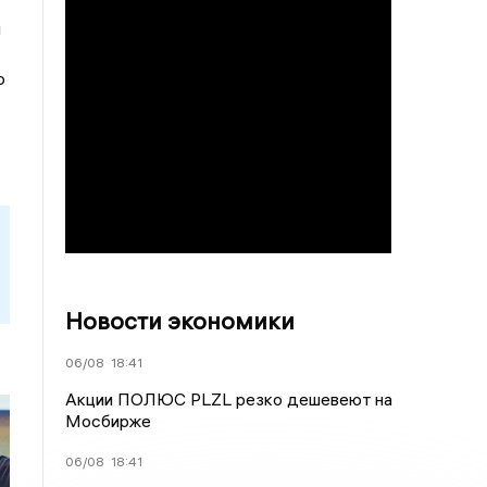
я
о
Новости экономики
06/08
18:41
Акции ПОЛЮС PLZL резко дешевеют на
Мосбирже
06/08
18:41