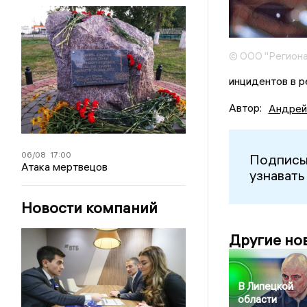
© ООО "Региона
инцидентов в р
Автор:
Андрей
06/08
17:00
Подписы
Атака мертвецов
узнавать
Новости компаний
Другие но
В Липецкой
области