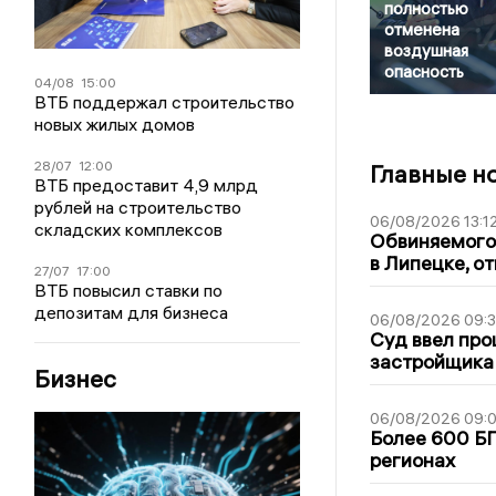
полностью
отменена
воздушная
опасность
04/08
15:00
ВТБ поддержал строительство
новых жилых домов
28/07
12:00
Главные н
ВТБ предоставит 4,9 млрд
рублей на строительство
06/08/2026 13:1
складских комплексов
Обвиняемого 
в Липецке, о
27/07
17:00
ВТБ повысил ставки по
депозитам для бизнеса
06/08/2026 09:
Суд ввел про
застройщика
Бизнес
06/08/2026 09:0
Более 600 БП
регионах