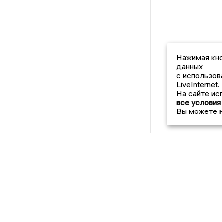
Нажимая кно
данных
с использов
LiveInternet.
На сайте ис
все условия
Вы можете