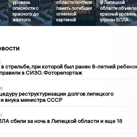
уровень
области почтили
В Липецкой
опасности с
память погибших
области объявле
красного до
огненной
красный уровень
желтого
картиной
угрозы БПЛА
овости
2
в стрельбе, при которой был ранен 8-летний ребено
тправили в СИЗО. Фоторепортаж
39
цедуру реструктуризации долгов липецкого
 и внука министра СССР
1
ЛА сбили за ночь в Липецкой области и еще 18