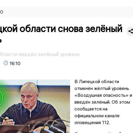
ВО
цкой области снова зелёный
ь
бласти введён зелёный уровень
16:10
В Липецкой области
отменён жёлтый уровень
«Воздушная опасность» и
введён зелёный. Об этом
сообщается на
официальном канале
оповещения 112.