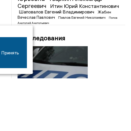
Сергеевич
Итин Юрий Константинович
Шаповалов Евгений Владимирович
Жабин
Вячеслав Павлович
Павлов Евгений Николаевич
Попов
Анатолий Анатольевич
Расследования
Принять
08/06
17:53
16-летний мотоциклист оказался в больнице
после столкновения с «ГАЗом» под Добрым