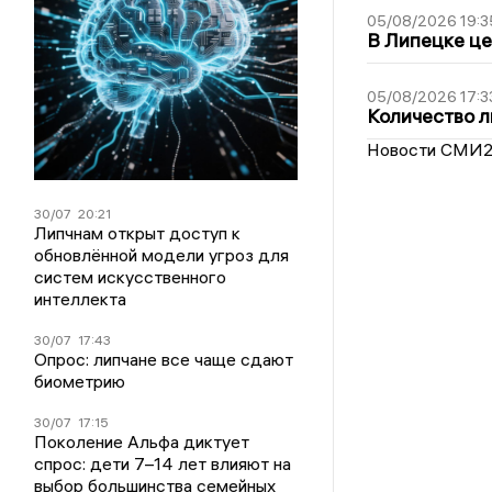
05/08/2026 19:3
В Липецке це
05/08/2026 17:3
Количество л
Новости СМИ
30/07
20:21
Липчнам открыт доступ к
обновлённой модели угроз для
систем искусственного
интеллекта
30/07
17:43
Опрос: липчане все чаще сдают
биометрию
30/07
17:15
Поколение Альфа диктует
спрос: дети 7–14 лет влияют на
выбор большинства семейных