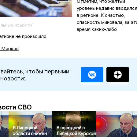
Отметим, что жёлтый
уровень недавно вводилс
в регионе. К счастью,
опасность миновала, за эт
льные новости"
время каких-либо
егионе не произошло.
 Марков
вайтесь, чтобы первыми
 новости:
вости СВО
В Липецкой
В соседней с
области снижен
Липецкой Курской