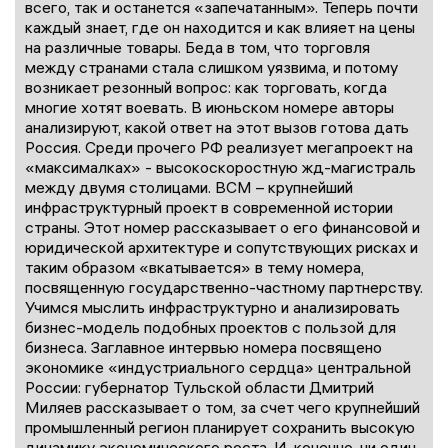
всего, так и останется «запечатанным». Теперь почти
каждый знает, где он находится и как влияет на цены
на различные товары. Беда в том, что торговля
между странами стала слишком уязвима, и потому
возникает резонный вопрос: как торговать, когда
многие хотят воевать. В июньском номере авторы
анализируют, какой ответ на этот вызов готова дать
Россия. Среди прочего РФ реализует мегапроект на
«максималках» - высокоскоростную жд-магистраль
между двумя столицами. ВСМ – крупнейший
инфраструктурный проект в современной истории
страны. Этот номер рассказывает о его финансовой и
юридической архитектуре и сопутствующих рисках и
таким образом «вкатывается» в тему номера,
посвященную государственно-частному партнерству.
Учимся мыслить инфраструктурно и анализировать
бизнес-модель подобных проектов с пользой для
бизнеса. Заглавное интервью номера посвящено
экономике «индустриального сердца» центральной
России: губернатор Тульской области Дмитрий
Миляев рассказывает о том, за счет чего крупнейший
промышленный регион планирует сохранить высокую
динамику экономического роста. И, конечно, ни один