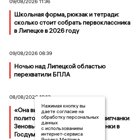
09/08/2026 11:36
Школьная форма, рюкзак и тетради:
сколько стоит собрать первоклассника
в Липецке в 2026 году
09/08/2026 08:39
Ночью над Липецкой областью
перехватили БПЛА
08/08/2026 19:12
Нажимая кнопку вы
«Она выполнила свою роль»:
даете согласие на
обработку персональных
политолог Слатинов о снятии липчанки
данных
Зеновьевой с предвыборной гонки в
с использованием
Госдуму
интернет-сервиса
Яндекс.Метрика,