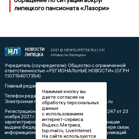
липецкого пансионата «Лазори»
НОВОСТИ
2021 © NEWSLIPETSK.RU | СИ
ЛИПЕЦКА
«Новости Липецка»
Учредитель (соучредители): Общество с ограниченной
ответственностью «РЕГИОНАЛЬНЫЕ НОВОСТИ» (ОГРН
1107154017354)
Главный редактор: Герцог Е.Г.
Нажимая кнопку вы
Телефон редакции: +7 903 699 9427
даете согласие на
info@newslipetsk.ru
Электронная почта редакции:
обработку персональных
данных
Регистрационный номер: серия Эл № ФС77-82247 от 23
с использованием
ноября 2021 г. согласно выписке из реестра
интернет-сервиса
зарегистрированных средств массовой информации
Яндекс.Метрика,
выдана Федеральной службой по надзору в сфере связи,
top.mail.ru, LiveInternet.
информационных технологий и массовых коммуникаций
На сайте используются