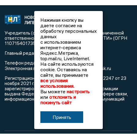
НОВОСТИ
2021 © NEWSLIPETSK.RU | СИ
Нажимая кнопку вы
ЛИПЕЦКА
«Новости Липецка»
даете согласие на
обработку персональных
Учредитель (соучредители): Общество с ограниченной
данных
ответственностью «РЕГИОНАЛЬНЫЕ НОВОСТИ» (ОГРН
с использованием
1107154017354)
интернет-сервиса
Яндекс.Метрика,
Главный редактор: Герцог Е.Г.
top.mail.ru, LiveInternet.
Телефон редакции: +7 903 699 9427
На сайте используются
info@newslipetsk.ru
Электронная почта редакции:
cookie. Оставаясь на
сайте, вы принимаете
Регистрационный номер: серия Эл № ФС77-82247 от 23
все условия
ноября 2021 г. согласно выписке из реестра
использования.
зарегистрированных средств массовой информации
Вы можете
настроить
выдана Федеральной службой по надзору в сфере связи,
или
отклонить и
информационных технологий и массовых коммуникаций
покинуть сайт
Принять