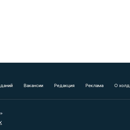
зданий
Вакансии
Редакция
Реклама
О холд
а»
X