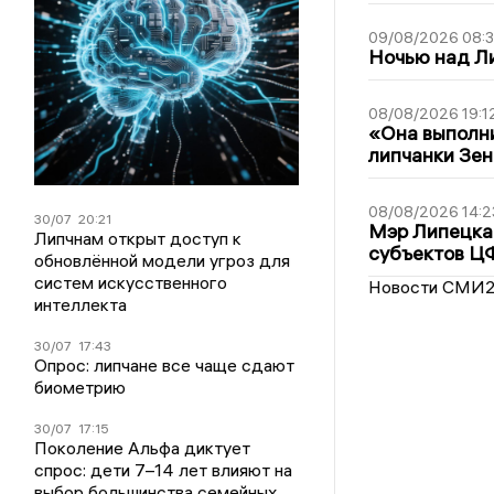
09/08/2026 08:
Ночью над Л
08/08/2026 19:1
«Она выполни
липчанки Зен
08/08/2026 14:2
30/07
20:21
Мэр Липецка 
Липчнам открыт доступ к
субъектов Ц
обновлённой модели угроз для
систем искусственного
Новости СМИ
интеллекта
30/07
17:43
Опрос: липчане все чаще сдают
биометрию
30/07
17:15
Поколение Альфа диктует
спрос: дети 7–14 лет влияют на
выбор большинства семейных