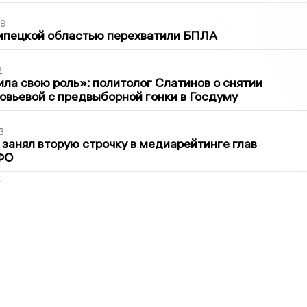
39
ипецкой областью перехватили БПЛА
2
ла свою роль»: политолог Слатинов о снятии
овьевой с предвыборной гонки в Госдуму
3
занял вторую строчку в медиарейтинге глав
ФО
2