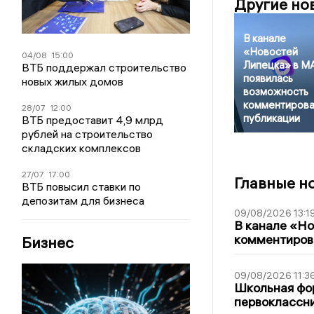
Другие но
В канале
«Новостей
04/08
15:00
Липецка» в M
ВТБ поддержал строительство
появилась
новых жилых домов
возможность
комментирова
28/07
12:00
публикации
ВТБ предоставит 4,9 млрд
рублей на строительство
складских комплексов
27/07
17:00
Главные н
ВТБ повысил ставки по
депозитам для бизнеса
09/08/2026 13:1
В канале «Н
комментиров
Бизнес
09/08/2026 11:3
Школьная фор
первоклассни