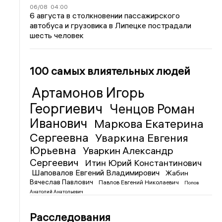
06/08
04:00
6 августа в столкновении пассажирского
автобуса и грузовика в Липецке пострадали
шесть человек
100 самых влиятельных людей
Артамонов Игорь
Георгиевич
Ченцов Роман
Иванович
Маркова Екатерина
Сергеевна
Уваркина Евгения
Юрьевна
Уваркин Александр
Сергеевич
Итин Юрий Константинович
Шаповалов Евгений Владимирович
Жабин
Вячеслав Павлович
Павлов Евгений Николаевич
Попов
Анатолий Анатольевич
Расследования