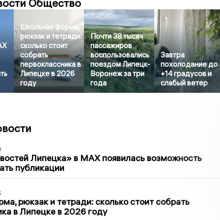
вости Общество
Школьная форма,
рюкзак и тетради:
Почти 38 тысяч
AX
сколько стоит
пассажиров
собрать
воспользовались
Завтра
первоклассника в
поездом Липецк-
похолодание до
ть
Липецке в 2026
Воронеж за три
+14 градусов и
году
года
слабый ветер
овости
9
овостей Липецка» в MAX появилась возможность
ать публикации
6
ма, рюкзак и тетради: сколько стоит собрать
ка в Липецке в 2026 году