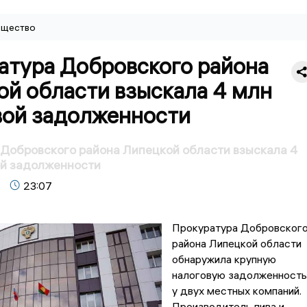
щество
атура Добровского района
ой области взыскала 4 млн
вой задолженности
Добровского района Липецкой области взыскала 4
ой задолженности
23:07
Прокуратура Добровског
района Липецкой области
обнаружила крупную
налоговую задолженность
у двух местных компаний.
Производитель пива и