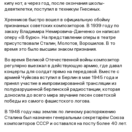
кипу нот, а через год, после окончания школы-
девятилетки, поступил в техникум Гнесиных.
Хренников быстро вошел в официальную обойму
признанных советских композиторов. В 1939 году по
заказу Владимира Немировича-Данченко он написал
оперу «В бурю». На представлении оперы в театре
присутствовали Сталин, Молотов, Ворошилов. В то
время это было высшим знаком признания.
Во время Великой Отечественной войны композитор
регулярно выезжал в действующую армию, где давал
концерты для солдат прямо на передовой. Вместе с
армией Чуйкова вступил в Берлин в мае 1945 года и
принял участие в импровизированной трансляции из
полуразрушенной берлинской радиостанции, которая
доносила до всего мира звучание песен советской
победы из самого фашистского логова.
В 1948 году наш земляк по личному распоряжению
Сталина был назначен генеральным секретарём Союза
композиторов СССР и оставался на посту более 40 лет.