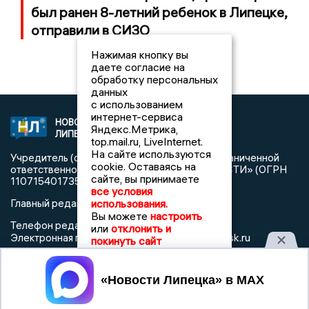
был ранен 8-летний ребенок в Липецке,
отправили в СИЗО
Нажимая кнопку вы
даете согласие на
обработку персональных
данных
с использованием
интернет-сервиса
НОВОСТИ
2021 © NEWSLIPETSK.RU | СИ
Яндекс.Метрика,
ЛИПЕЦКА
«Новости Липецка»
top.mail.ru, LiveInternet.
На сайте используются
Учредитель (соучредители): Общество с ограниченной
cookie. Оставаясь на
ответственностью «РЕГИОНАЛЬНЫЕ НОВОСТИ» (ОГРН
сайте, вы принимаете
1107154017354)
все условия
использования.
Главный редактор: Герцог Е.Г.
Вы можете
настроить
Телефон редакции: +7 903 699 9427
или
отклонить и
info@newslipetsk.ru
Электронная почта редакции:
покинуть сайт
Регистрационный номер: серия Эл № ФС77-82247 от 23
ноября 2021 г. согласно выписке из реестра
Принять
зарегистрированных средств массовой информации
выдана Федеральной службой по надзору в сфере связи,
информационных технологий и массовых коммуникаций