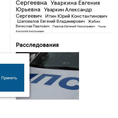
Сергеевна
Уваркина Евгения
Юрьевна
Уваркин Александр
Сергеевич
Итин Юрий Константинович
Шаповалов Евгений Владимирович
Жабин
Вячеслав Павлович
Павлов Евгений Николаевич
Попов
Анатолий Анатольевич
Расследования
Принять
08/06
17:53
16-летний мотоциклист оказался в больнице
после столкновения с «ГАЗом» под Добрым