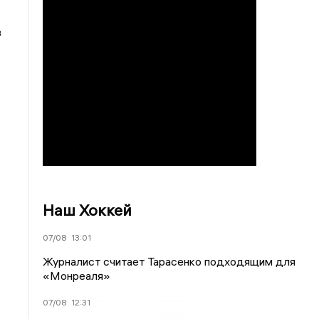
в
Наш Хоккей
07/08
13:01
Журналист считает Тарасенко подходящим для
«Монреаля»
07/08
12:31