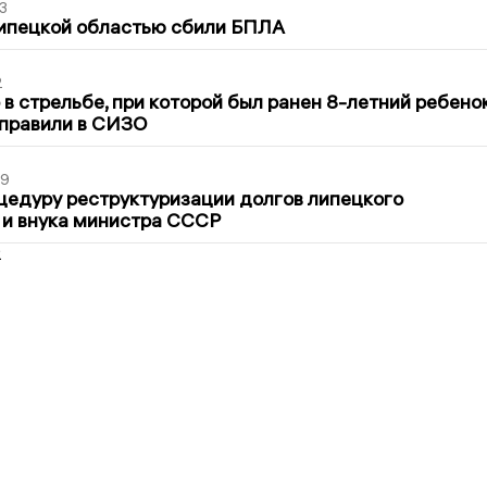
3
Липецкой областью сбили БПЛА
2
в стрельбе, при которой был ранен 8-летний ребено
тправили в СИЗО
39
цедуру реструктуризации долгов липецкого
 и внука министра СССР
2