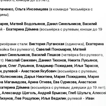
лаченко, Ольга Иноземцева
(в команде "восьмёрка с
ины);
арев, Матвей Водопьянов, Данил Синельников, Василий
й -
Екатерина Дёмина
(восьмёрка с рулевым, юноши до 19
ризёрами стали:
Виктория Луганская
(одиночка),
Екатерина
ойка без рулевого),
Савелий Пономарев, Матвей
анил Синельников, Василий Пешков
(четвёрка без рулевого,
т):
Николай Санкевич, Даниил Тихонов, Никита Лукьянов,
ов, Олег Лукьянов, Владимир Пожидаев, Илья Тарасов,
, рулевой - Анастасия Якубович
(восьмёрка с рулевым,
 Колесникова, Дарья Никитина, Мария Пожидаева, Мария
а Магамадова, Арина Огнева, Ева Сурикова, Анастасия
Екатерина Дёмина
(восьмёрка с рулевым, девушки до 19 лет);
, Александр Щеголь, Андрей Брыксин, Глеб Шульга, Алексе
Лизунов, Лев Рощупкин, Илья Ведилин
, рулевой -
Иван