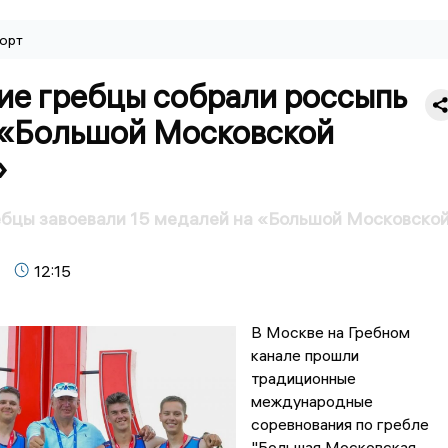
орт
ие гребцы собрали россыпь
 «Большой Московской
»
ебцы завоевали 15 медалей на «Большой Московско
12:15
В Москве на Гребном
канале прошли
традиционные
международные
соревнования по гребле
"Большая Московская