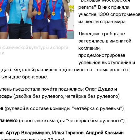
регата". В них приняли
участие 1300 спортсмено
из шести стран мира.
Липецкие гребцы не
затерялись в именитой
 физической культуры и спорта
компании,
ти
продемонстрировав
успешное выступление и
дцать медалей различного достоинства - семь золотых,
ых и две бронзовые.
упень пьедестала почёта поднялись:
Олег Дудко и
юсарь
(двойка без рулевого, четвёрка без рулевого),
ов
(рулевой в составе команды "четвёрка с рулевым"),
лаченко
(в составе команды "четвёрка без рулевого");
в, Артур Владимиров, Илья Тарасов, Андрей Казьмин
рулевого, юниоры до 23 лет);