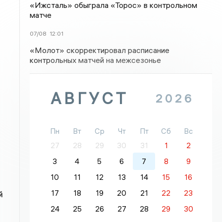
«Ижсталь» обыграла «Торос» в контрольном
матче
07/08
12:01
«Молот» скорректировал расписание
контрольных матчей на межсезонье
АВГУСТ
2026
Пн
Вт
Ср
Чт
Пт
Сб
Вс
27
28
29
30
31
1
2
3
4
5
6
7
8
9
10
11
12
13
14
15
16
17
18
19
20
21
22
23
й
24
25
26
27
28
29
30