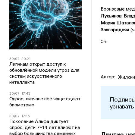
Бронзовые мед
Лукьянов, Вла
Мария Шаталов
Завгородняя
(ч
0+
30/07
20:21
Липчнам открыт доступ к
обновлённой модели угроз для
систем искусственного
Автор:
Жилкин
интеллекта
30/07
17:43
Опрос: липчане все чаще сдают
Подписы
биометрию
узнавать
30/07
17:15
Поколение Альфа диктует
спрос: дети 7–14 лет влияют на
выбор большинства семейных
Другие но