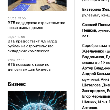
Екатерина Жев
рулевым", женщ
04/08
15:00
ВТБ поддержал строительство
Савелий Поном
новых жилых домов
Пешков,
рулево
лет).
28/07
12:00
ВТБ предоставит 4,9 млрд
Серебряными п
рублей на строительство
складских комплексов
Жевлаченко
(дв
Водопьянов, Д
27/07
17:00
юноши до 19 ле
ВТБ повысил ставки по
Артур Владимир
депозитам для бизнеса
Андрей Казьмин
мужчины);
Анна
Бизнес
Шаталова, Диан
Завгородняя, 
Егор Чернышов
Шацких, Илья 
Антонов
.