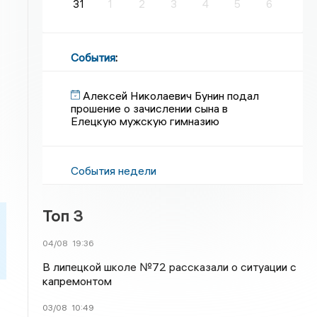
31
1
2
3
4
5
6
События
:
Алексей Николаевич Бунин подал
прошение о зачислении сына в
Елецкую мужскую гимназию
События недели
Топ 3
04/08
19:36
В липецкой школе №72 рассказали о ситуации с
капремонтом
03/08
10:49