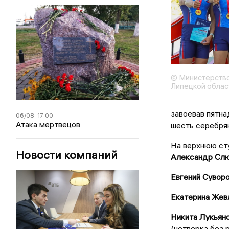
© Министерство
Липецкой облас
завоевав пятна
06/08
17:00
Атака мертвецов
шесть серебрян
На верхнюю ст
Новости компаний
Александр Сл
Евгений Сувор
Екатерина Жев
Никита Лукьяно
(четвёрка без 