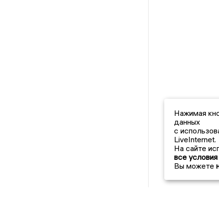
Нажимая кно
данных
с использов
LiveInternet.
На сайте ис
все условия
Вы можете