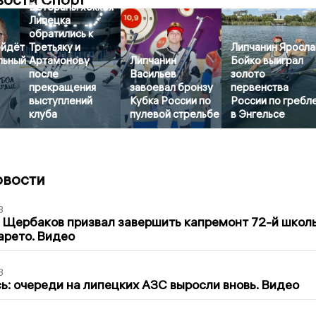
Ветераны хоккея
Липецка
обратились к
ойдёт
Третьяку и
Липчанин Яросла
льный
Артамонову
Липчанин
Бойко выиграл
после
Васильев
золото
прекращения
завоевал бронзу
первенства
выступлений
Кубка России по
России по гребл
клуба
пулевой стрельбе
в Энгельсе
овости
3
 Щербаков призвал завершить капремонт 72-й школ
арето. Видео
3
ь: очереди на липецких АЗС выросли вновь. Видео