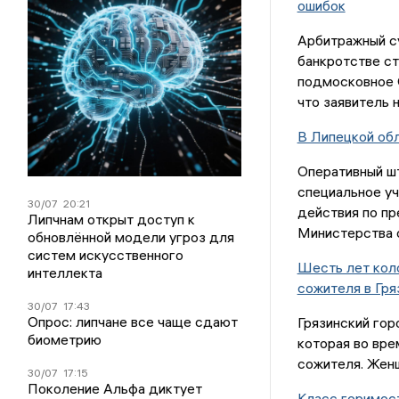
ошибок
Арбитражный су
банкротстве с
подмосковное 
что заявитель 
В Липецкой об
Оперативный шт
специальное у
30/07
20:21
действия по п
Липчнам открыт доступ к
Министерства 
обновлённой модели угроз для
систем искусственного
Шесть лет коло
интеллекта
сожителя в Гря
30/07
17:43
Опрос: липчане все чаще сдают
Грязинский гор
биометрию
которая во вре
сожителя. Женщ
30/07
17:15
Поколение Альфа диктует
Класс горимост