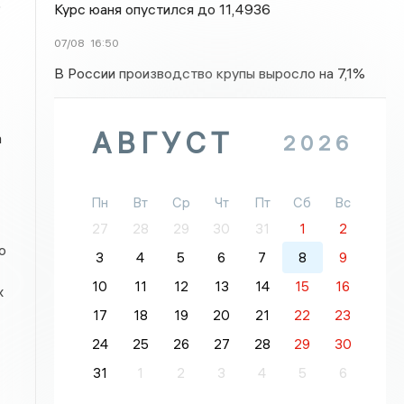
о
Курс юаня опустился до 11,4936
07/08
16:50
В России производство крупы выросло на 7,1%
АВГУСТ
а
2026
Пн
Вт
Ср
Чт
Пт
Сб
Вс
27
28
29
30
31
1
2
о
3
4
5
6
7
8
9
10
11
12
13
14
15
16
х
17
18
19
20
21
22
23
24
25
26
27
28
29
30
31
1
2
3
4
5
6