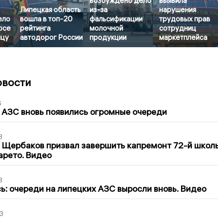
возбуждено дело
выявила
Липецкая область
из-за
нарушения
ело
вошла в топ-20
фальсификации
трудовых прав
осе
рейтинга
молочной
сотрудниц
ицу
автодорог России
продукции
маркетплейса
овости
6
 АЗС вновь появились огромные очереди
3
 Щербаков призвал завершить капремонт 72-й школ
арето. Видео
3
ь: очереди на липецких АЗС выросли вновь. Видео
3