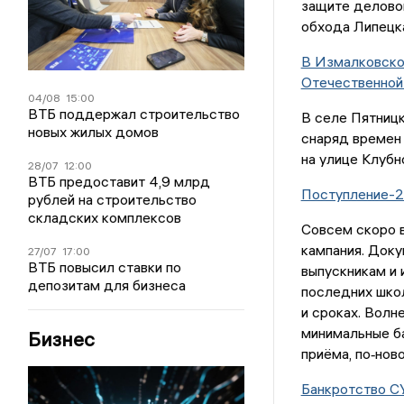
защите делово
обхода Липецка
В Измалковско
Отечественной
04/08
15:00
ВТБ поддержал строительство
В селе Пятниц
новых жилых домов
снаряд времен
на улице Клубн
28/07
12:00
ВТБ предоставит 4,9 млрд
Поступление-20
рублей на строительство
складских комплексов
Совсем скоро в
кампания. Доку
27/07
17:00
ВТБ повысил ставки по
выпускникам и 
депозитам для бизнеса
последних школ
и сроках. Волн
минимальные ба
Бизнес
приёма, по‑нов
Банкротство СУ