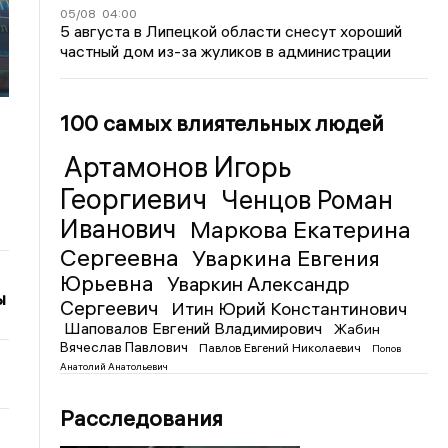
05/08
04:00
5 августа в Липецкой области снесут хороший
частный дом из-за жуликов в администрации
100 самых влиятельных людей
Артамонов Игорь
Георгиевич
Ченцов Роман
Иванович
Маркова Екатерина
Сергеевна
Уваркина Евгения
Юрьевна
Уваркин Александр
ы
Сергеевич
Итин Юрий Константинович
Шаповалов Евгений Владимирович
Жабин
Вячеслав Павлович
Павлов Евгений Николаевич
Попов
Анатолий Анатольевич
Расследования