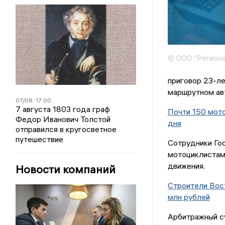
© ООО "Региона
приговор 23-л
маршрутном ав
07/08
17:00
7 августа 1803 года граф
Почти 150 мото
Федор Иванович Толстой
дня
отправился в кругосветное
путешествие
Сотрудники Гос
мотоциклистам.
движения.
Новости компаний
Строители Вост
млн рублей
Арбитражный с