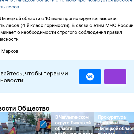
ть лесов
Липецкой области с 10 июня прогнозируется высокая
ь лесов (4‑й класс горимости). В связи с этим МЧС России
оминает о необходимости строгого соблюдения правил
пасности.
 Марков
вайтесь, чтобы первыми
 новости:
вости Общество
В Чаплыгинском
Прокуратура
округе Липецкой
Данкова
области
Липецкой област