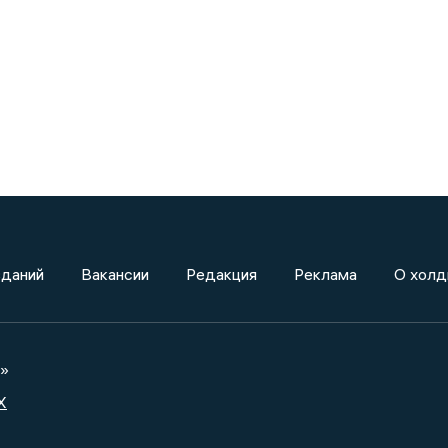
зданий
Вакансии
Редакция
Реклама
О холд
а»
X