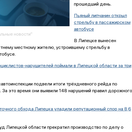
прошедший день.
Пьяный липчанин открыл
стрельбу в пассажирском
автобусе
льные новости"
В Липецке вынесен
етнему местному жителю, устроившему стрельбу в
тобусе.
циклистов-нарушителей поймали в Липецкой области за три
автоинспекции подвели итоги трёхдневного рейда по
 За это время они выявили 148 нарушений правил дорожног
очного обхода Липецка уладили репутационный спор на 8,6
уд Липецкой области прекратил производство по делу о