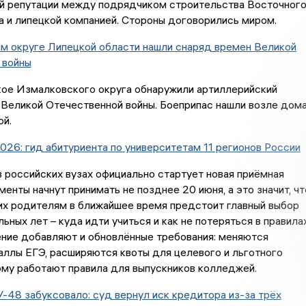
й репутации между подрядчиком строительства Восточног
 и липецкой компанией. Стороны договорились миром.
м округе Липецкой области нашли снаряд времен Великой
 войны
кое Измалковского округа обнаружили артиллерийский
 Великой Отечественной войны. Боеприпас нашли возле дом
ой.
26: гид абитуриента по университетам 11 регионов России
 российских вузах официально стартует новая приёмная
менты начнут принимать не позднее 20 июня, а это значит, чт
их родителям в ближайшее время предстоит главный выбор
ьных лет – куда идти учиться и как не потеряться в правила
ение добавляют и обновлённые требования: меняются
ллы ЕГЭ, расширяются квоты для целевого и льготного
ому работают правила для выпускников колледжей.
-48 забуксовало: суд вернул иск кредитора из-за трёх