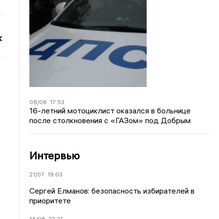
к
08/06
17:53
16-летний мотоциклист оказался в больнице
после столкновения с «ГАЗом» под Добрым
Интервью
21/07
19:03
Сергей Елманов: безопасность избирателей в
приоритете
14/06
22:21