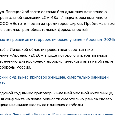
д Липецкой области оставил без движения заявление о
троительной компании «СУ-48». Инициатором выступило
ООО «Эстет» – один из кредиторов фирмы. Проблема в том
не выполнил ряд обязательных формальностей.
ласти прошли антитеррористические учения «Арсенал-2026
аб в Липецкой области провел плановое тактико-
чение «Арсенал-2026», в ходе которого отрабатывались
ресечению диверсионно-террористического акта на объекте
обороны России.
нии: суд вынес приговор женщине, смертельно ранившей
зях
одской суд вынес приговор 51-летней местной жительнице,
мя конфликта на почве ревности смертельно ранила своего
ине назначили шесть лет лишения свободы.
и 4: в Липецкой области с 10 июня прогнозируется высокая