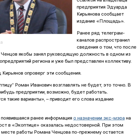
предприятия Эдуарда
Кирьянова сообщает
издание «Площадь».
Ранее ряд телеграм-
каналов распространил
ка
сведения о том, что после
и Ченцов якобы занял руководящую должность в одном из
опредприятий региона и уже был представлен коллективу.
 Кирьянов опроверг эти сообщения.
тицу“ Роман Иванович возглавлять не будет, это точно. В
ибудь предприятии, возможно, будет работать.
я такие варианты», – приводит его слова издание
, появившаяся ранее информация
о назначении экс-мэра
на
ост в «Экоптице» оказалась недостоверной. При этом
м месте работы Романа Ченцова по-прежнему остается