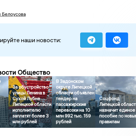
я Белоусова
ируйте наши новости:
вости Общество
е
В Задонском
За обустройство
округе Липецкой
улицы Ленина в
области объявлен
Сухой Лубне
тендер на
Соцфонд
Липецкой области
пассажирские
Липецкой област
исполнителю
перевозки на 10
назначит единое
заплатят более 3
млн 992 тыс. 159
пособие по новы
млн рублей
рублей
правилам