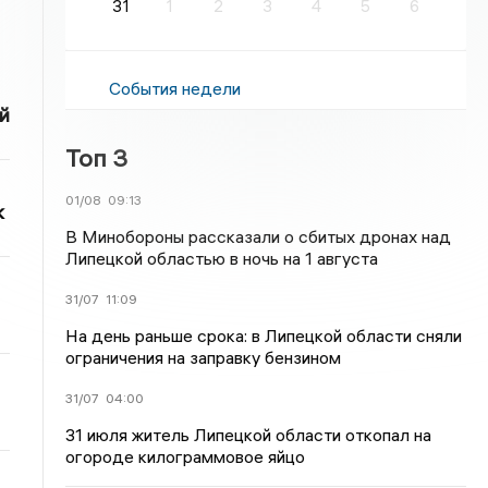
31
1
2
3
4
5
6
События недели
й
Топ 3
01/08
09:13
к
В Минобороны рассказали о сбитых дронах над
Липецкой областью в ночь на 1 августа
31/07
11:09
На день раньше срока: в Липецкой области сняли
ограничения на заправку бензином
31/07
04:00
31 июля житель Липецкой области откопал на
огороде килограммовое яйцо