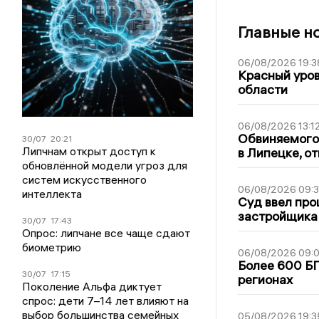
Главные н
06/08/2026 19:3
Красный уров
области
06/08/2026 13:1
Обвиняемого 
30/07
20:21
Липчнам открыт доступ к
в Липецке, о
обновлённой модели угроз для
систем искусственного
06/08/2026 09:
интеллекта
Суд ввел про
застройщика
30/07
17:43
Опрос: липчане все чаще сдают
биометрию
06/08/2026 09:0
Более 600 БП
30/07
17:15
регионах
Поколение Альфа диктует
спрос: дети 7–14 лет влияют на
выбор большинства семейных
05/08/2026 19:3