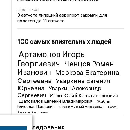
03/08
04:04
3 августа липецкий аэропорт закрыли для
полетов до 11 августа
100 самых влиятельных людей
Артамонов Игорь
Георгиевич
Ченцов Роман
Иванович
Маркова Екатерина
Сергеевна
Уваркина Евгения
Юрьевна
Уваркин Александр
Сергеевич
Итин Юрий Константинович
Шаповалов Евгений Владимирович
Жабин
Вячеслав Павлович
Павлов Евгений Николаевич
Попов
Анатолий Анатольевич
Расследования