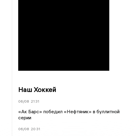
Наш Хоккей
06/08
21:31
«Ак Барс» победил «Нефтяник» в буллитной
серии
06/08
20:31