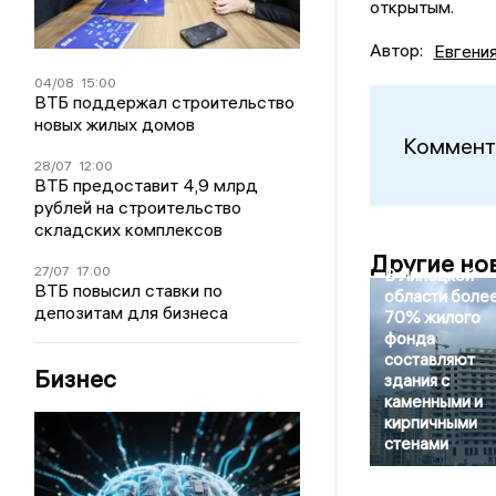
открытым.
Автор:
Евгени
04/08
15:00
ВТБ поддержал строительство
новых жилых домов
Коммент
28/07
12:00
ВТБ предоставит 4,9 млрд
рублей на строительство
складских комплексов
Другие но
27/07
17:00
В Липецкой
ВТБ повысил ставки по
области боле
депозитам для бизнеса
70% жилого
фонда
составляют
Бизнес
здания с
каменными и
кирпичными
стенами