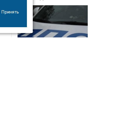
Принять
08/06
17:53
16-летний мотоциклист оказался в больнице
после столкновения с «ГАЗом» под Добрым
Интервью
21/07
19:03
Сергей Елманов: безопасность избирателей в
приоритете