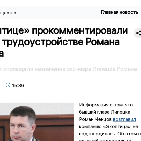
Главная новость
щество
птице» прокомментировали
о трудоустройстве Романа
а
 опровергли назначение экс-мэра Липецка Романа
15:36
Информация о том, что
бывший глава Липецка
Роман Ченцов
возглавил
компанию «Экоптица», не
подтвердилась. Об этом 
ссылкой на владельца