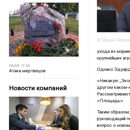
© Мэрия Липец
ухода из мэри
крупнейших агр
06/08
17:00
Однако Эдуард
Атака мертвецов
«Никакую „Экоп
Новости компаний
другом каком-н
Рассматриваютс
«Площадь».
Таким образом
руководящий п
вопрос о ново