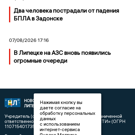
Два человека пострадали от падения
БПЛА в Задонске
07/08/2026 17:16
В Липецке на АЗС вновь появились
огромные очереди
НОВОСТИ
2021 © NEWSLIPETSK.RU | СИ
Нажимая кнопку вы
ЛИПЕЦКА
«Новости Липецка»
даете согласие на
обработку персональных
Учредитель (соучредители): Общество с ограниченной
данных
ответственностью «РЕГИОНАЛЬНЫЕ НОВОСТИ» (ОГРН
с использованием
1107154017354)
интернет-сервиса
Яндекс.Метрика,