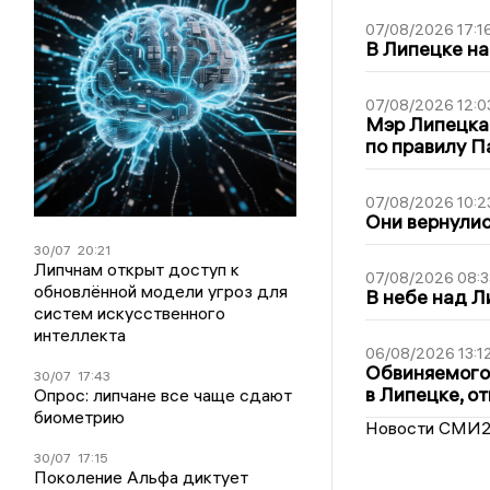
07/08/2026 17:1
В Липецке на
07/08/2026 12:0
Мэр Липецка
по правилу П
07/08/2026 10:2
Они вернулис
30/07
20:21
Липчнам открыт доступ к
07/08/2026 08:3
обновлённой модели угроз для
В небе над 
систем искусственного
интеллекта
06/08/2026 13:1
Обвиняемого 
30/07
17:43
в Липецке, о
Опрос: липчане все чаще сдают
биометрию
Новости СМИ
30/07
17:15
Поколение Альфа диктует