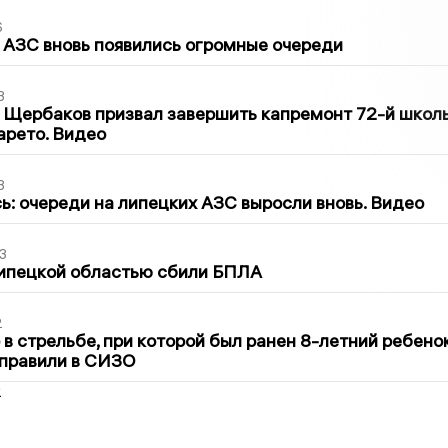
6
 АЗС вновь появились огромные очереди
3
 Щербаков призвал завершить капремонт 72-й школ
арето. Видео
3
ь: очереди на липецких АЗС выросли вновь. Видео
3
Липецкой областью сбили БПЛА
2
в стрельбе, при которой был ранен 8-летний ребено
тправили в СИЗО
2