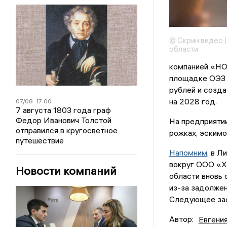
© Скрин видео 
области
компанией «НО
площадке ОЭЗ «
рублей и созда
на 2028 год.
07/08
17:00
7 августа 1803 года граф
Федор Иванович Толстой
На предприятии
отправился в кругосветное
рожках, эскимо
путешествие
Напомним
, в 
вокруг ООО «Х
Новости компаний
области вновь 
из-за задолжен
Следующее засе
Автор:
Евгени