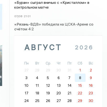
«Буран» сыграл вничью с «Кристаллом» в
контрольном матче
07/08
21:01
«Рязань-ВДВ» победила на ЦСКА-Арене со
счётом 4:2
АВГУСТ
2026
Пн
Вт
Ср
Чт
Пт
Сб
Вс
27
28
29
30
31
1
2
а
3
4
5
6
7
8
9
й
10
11
12
13
14
15
16
17
18
19
20
21
22
23
24
25
26
27
28
29
30