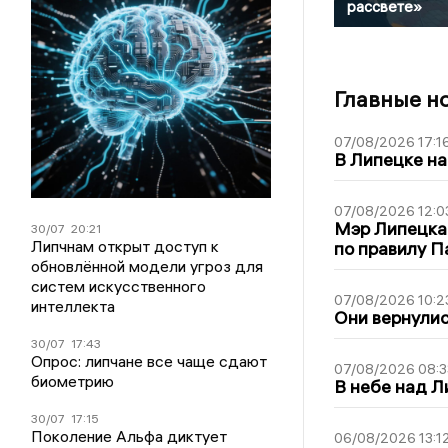
рассвете»
Главные н
07/08/2026 17:1
В Липецке на
07/08/2026 12:0
Мэр Липецка
30/07
20:21
Липчнам открыт доступ к
по правилу П
обновлённой модели угроз для
систем искусственного
07/08/2026 10:2
интеллекта
Они вернулис
30/07
17:43
Опрос: липчане все чаще сдают
07/08/2026 08:3
биометрию
В небе над 
30/07
17:15
Поколение Альфа диктует
06/08/2026 13:1