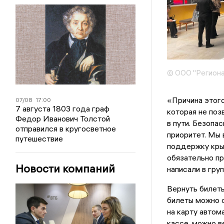
© ООО "Региона
«Причина этог
07/08
17:00
7 августа 1803 года граф
которая не поз
Федор Иванович Толстой
в пути. Безопа
отправился в кругосветное
приоритет. Мы
путешествие
поддержку кры
обязательно пр
Новости компаний
написали в гру
Вернуть билет
билеты можно с
на карту автом
кассе, можно в