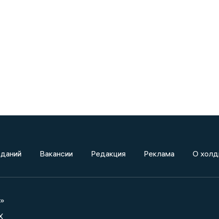
зданий
Вакансии
Редакция
Реклама
О холд
а»
X