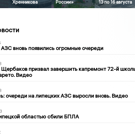
Хренникова
России»
13 по 16 августа
овости
6
 АЗС вновь появились огромные очереди
3
 Щербаков призвал завершить капремонт 72-й школ
арето. Видео
3
ь: очереди на липецких АЗС выросли вновь. Видео
3
Липецкой областью сбили БПЛА
2