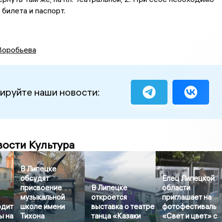
 билета и паспорт.
Воробьева
ируйте наши новости:
вости Культура
В Липецке
обсудят
Елец Липецкой
присвоение
В Липецке
области
музыкальной
откроется
приглашает на
одит
школе имени
выставка о театре
фотофестиваль
ы на
Тихона
танца «Казаки
«Свет и цвет» с