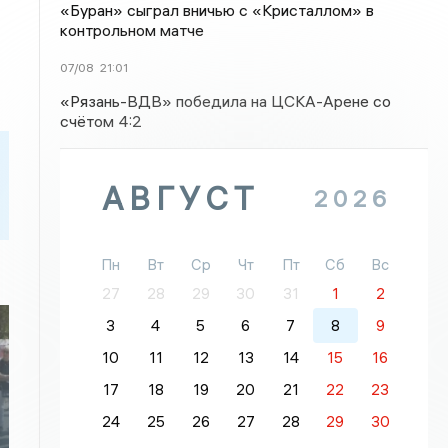
«Буран» сыграл вничью с «Кристаллом» в
контрольном матче
07/08
21:01
«Рязань-ВДВ» победила на ЦСКА-Арене со
счётом 4:2
АВГУСТ
2026
Пн
Вт
Ср
Чт
Пт
Сб
Вс
27
28
29
30
31
1
2
3
4
5
6
7
8
9
10
11
12
13
14
15
16
17
18
19
20
21
22
23
24
25
26
27
28
29
30