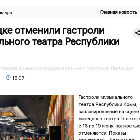
Главная новость
льтура
цке отменили гастроли
льного театра Республики
троли крымского музыкального театра в Липецке
15:07
Гастроли музыкального
театра Республики Крым,
запланированные на сцене
липецкого театра Толстог
с 16 по 19 июня, полность
отменяются. Показы