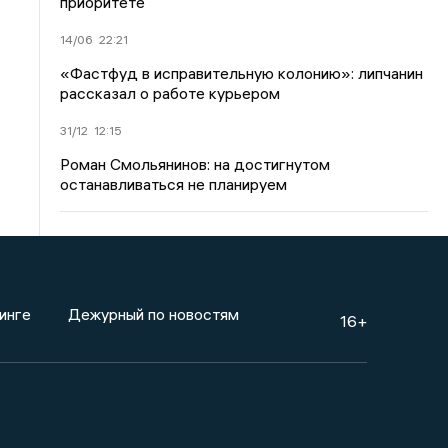
приоритете
14/06
22:21
«Фастфуд в исправительную колонию»: липчанин
рассказал о работе курьером
31/12
12:15
Роман Смольянинов: на достигнутом
останавливаться не планируем
инге
Дежурный по новостям
16+