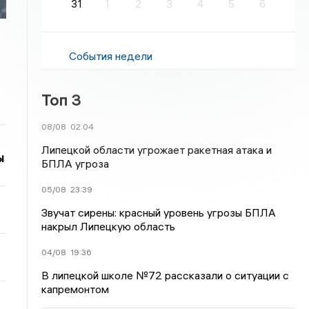
31
1
2
3
4
5
6
События недели
Топ 3
08/08
02:04
Липецкой области угрожает ракетная атака и
ы
БПЛА угроза
05/08
23:39
Звучат сирены: красный уровень угрозы БПЛА
накрыл Липецкую область
04/08
19:36
В липецкой школе №72 рассказали о ситуации с
капремонтом