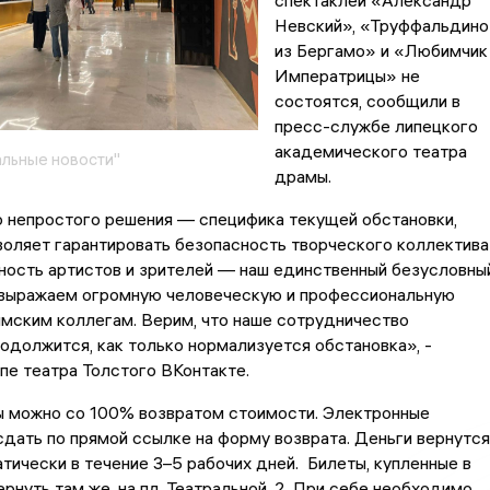
спектаклей «Александр
Невский», «Труффальдино
из Бергамо» и «Любимчик
Императрицы» не
состоятся, сообщили в
пресс-службе липецкого
академического театра
льные новости"
драмы.
о непростого решения — специфика текущей обстановки,
воляет гарантировать безопасность творческого коллектива
сность артистов и зрителей — наш единственный безусловны
 выражаем огромную человеческую и профессиональную
мским коллегам. Верим, что наше сотрудничество
одолжится, как только нормализуется обстановка», -
ппе театра Толстого ВКонтакте.
ы можно со 100% возвратом стоимости. Электронные
дать по прямой ссылке на форму возврата. Деньги вернутся
атически в течение 3–5 рабочих дней. Билеты, купленные в
ернуть там же, на пл. Театральной, 2. При себе необходимо