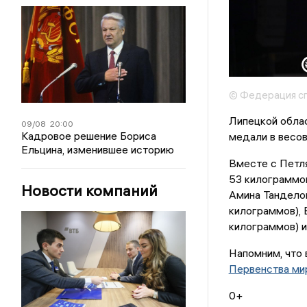
© Федерация сп
Липецкой обла
09/08
20:00
Кадровое решение Бориса
медали в весов
Ельцина, изменившее историю
Вместе с Петля
53 килограммов
Новости компаний
Амина Танделов
килограммов), 
килограммов) и
Напомним, что
Первенства м
0+