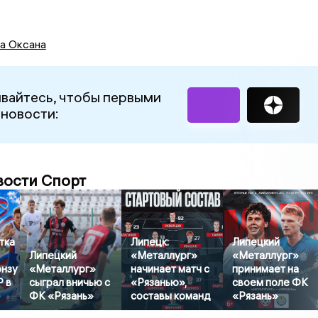
а Оксана
вайтесь, чтобы первыми
 новости:
вости Спорт
тка
Липецк:
Липецкий
Липецкий
«Металлург»
«Металлург»
онзу
«Металлург»
начинает матч с
принимает на
Р в
сыграл вничью с
«Рязанью»,
своем поле ФК
ФК «Рязань»
составы команд
«Рязань»