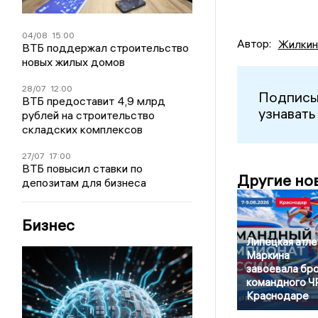
04/08
15:00
Автор:
Жилкин
ВТБ поддержал строительство
новых жилых домов
28/07
12:00
Подписы
ВТБ предоставит 4,9 млрд
узнавать
рублей на строительство
складских комплексов
27/07
17:00
ВТБ повысил ставки по
Другие но
депозитам для бизнеса
Бизнес
Липецкая атле
Маркина
завоевала бр
командного Ч
Краснодаре