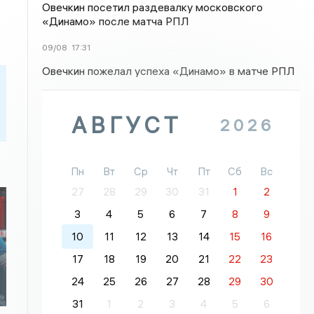
Овечкин посетил раздевалку московского
«Динамо» после матча РПЛ
09/08
17:31
Овечкин пожелал успеха «Динамо» в матче РПЛ
АВГУСТ
2026
Пн
Вт
Ср
Чт
Пт
Сб
Вс
27
28
29
30
31
1
2
3
4
5
6
7
8
9
10
11
12
13
14
15
16
17
18
19
20
21
22
23
24
25
26
27
28
29
30
31
1
2
3
4
5
6