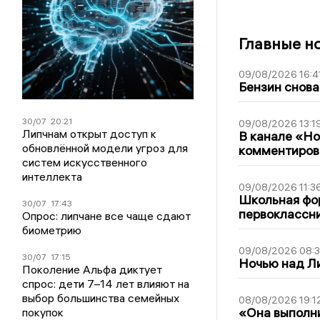
Главные н
09/08/2026 16:4
Бензин снова
30/07
20:21
09/08/2026 13:1
Липчнам открыт доступ к
В канале «Н
обновлённой модели угроз для
комментиров
систем искусственного
интеллекта
09/08/2026 11:3
Школьная фор
30/07
17:43
первоклассни
Опрос: липчане все чаще сдают
биометрию
09/08/2026 08:
30/07
17:15
Ночью над Л
Поколение Альфа диктует
спрос: дети 7–14 лет влияют на
выбор большинства семейных
08/08/2026 19:1
«Она выполни
покупок