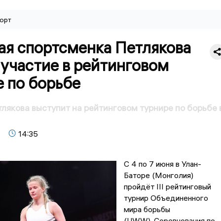
орт
ая спортсменка Петлякова
участие в рейтинговом
 по борьбе
лякова выступит на рейтинговом турнире по борьбе 
14:35
С 4 по 7 июня в Улан-
Баторе (Монголия)
пройдёт III рейтинговый
турнир Объединенного
мира борьбы
(UWW). Соревнования по