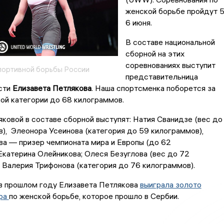
женской борьбе пройдут 5
6 июня.
В составе национальной
сборной на этих
соревнованиях выступит
ортивной борьбы России
представительница
сти
Елизавета Петлякова
. Наша спортсменка поборется за
ой категории до 68 килограммов.
ковой в составе сборной выступят: Натия Сванидзе (вес до
), Элеонора Усеинова (категория до 59 килограммов),
а — призер чемпионата мира и Европы (до 62
Екатерина Олейникова; Олеся Безуглова (вес до 72
 Валерия Трифонова (категория до 76 килограммов).
 в прошлом году Елизавета Петлякова
выиграла золото
ира
по женской борьбе, которое прошло в Сербии.