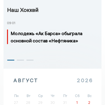
Наш Хоккей
09:01
Молодежь «Ак Барса» обыграла
основной состав «Нефтяника»
АВГУСТ
2026
Пн
Вт
Ср
Чт
Пт
Сб
Вс
27
28
29
30
31
1
2