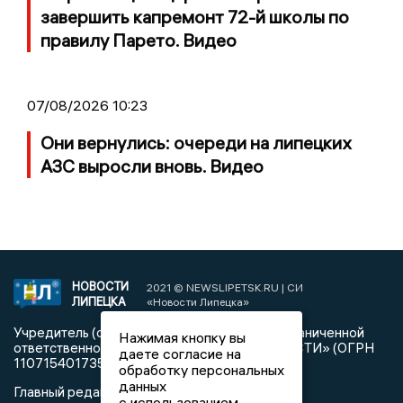
завершить капремонт 72-й школы по
правилу Парето. Видео
07/08/2026 10:23
Они вернулись: очереди на липецких
АЗС выросли вновь. Видео
НОВОСТИ
2021 © NEWSLIPETSK.RU | СИ
ЛИПЕЦКА
«Новости Липецка»
Учредитель (соучредители): Общество с ограниченной
Нажимая кнопку вы
ответственностью «РЕГИОНАЛЬНЫЕ НОВОСТИ» (ОГРН
даете согласие на
1107154017354)
обработку персональных
данных
Главный редактор: Герцог Е.Г.
с использованием