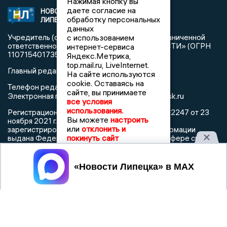
Нажимая кнопку вы
даете согласие на
НОВОСТИ
2021 © NEWSLIPETSK.RU | СИ
обработку персональных
ЛИПЕЦКА
«Новости Липецка»
данных
Учредитель (соучредители): Общество с ограниченной
с использованием
ответственностью «РЕГИОНАЛЬНЫЕ НОВОСТИ» (ОГРН
интернет-сервиса
1107154017354)
Яндекс.Метрика,
top.mail.ru, LiveInternet.
Главный редактор: Герцог Е.Г.
На сайте используются
cookie. Оставаясь на
Телефон редакции: +7 903 699 9427
сайте, вы принимаете
info@newslipetsk.ru
Электронная почта редакции:
все условия
использования.
Регистрационный номер: серия Эл № ФС77-82247 от 23
Вы можете
настроить
ноября 2021 г. согласно выписке из реестра
или
отклонить и
зарегистрированных средств массовой информации
покинуть сайт
выдана Федеральной службой по надзору в сфере связи,
информационных технологий и массовых коммуникаций
Принять
При использовании любого материала с данного сайта