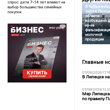
спрос: дети 7–14 лет влияют на
В Чаплыгинск
выбор большинства семейных
округе Липец
покупок
области
возбуждено 
из-за
фальсификаци
молочной
продукции
Главные н
07/08/2026 17:1
В Липецке на
07/08/2026 12:0
Мэр Липецка
по правилу П