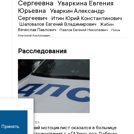
Сергеевна
Уваркина Евгения
Юрьевна
Уваркин Александр
Сергеевич
Итин Юрий Константинович
Шаповалов Евгений Владимирович
Жабин
Вячеслав Павлович
Павлов Евгений Николаевич
Попов
Анатолий Анатольевич
Расследования
08/06
17:53
Принять
16-летний мотоциклист оказался в больнице
после столкновения с «ГАЗом» под Добрым