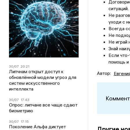
Договори
ситуаций.
Не разгов
уходи с н
Всегда со
Не подход
Не играй 
Знай наиз
Если что-
помощь и 
30/07
20:21
Липчнам открыт доступ к
Автор:
Евгени
обновлённой модели угроз для
систем искусственного
интеллекта
Коммент
30/07
17:43
Опрос: липчане все чаще сдают
биометрию
30/07
17:15
Поколение Альфа диктует
Другие но