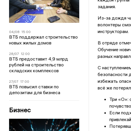
задания.
Из-за дождя ча
волонтеры смог
инструкторам.
04/08
15:00
ВТБ поддержал строительство
новых жилых домов
В отряде отмеч
Обучение нович
28/07
12:00
разных направл
ВТБ предоставит 4,9 млрд
рублей на строительство
С наступлением
складских комплексов
безопасности д
избежать опасн
27/07
17:00
ВТБ повысил ставки по
всё же потерял
депозитам для бизнеса
Три «О»: 
почувство
Бизнес
Если подх
привлека
Потерявши