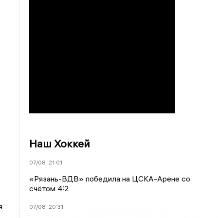
Наш Хоккей
07/08
21:01
«Рязань-ВДВ» победила на ЦСКА-Арене со
счётом 4:2
я
07/08
20:31