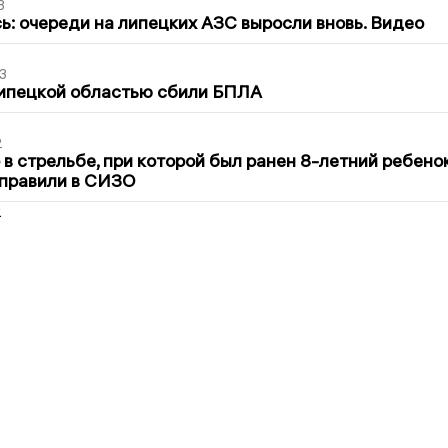
3
ь: очереди на липецких АЗС выросли вновь. Видео
3
Липецкой областью сбили БПЛА
2
в стрельбе, при которой был ранен 8-летний ребено
тправили в СИЗО
2