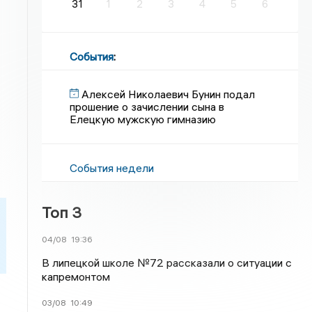
31
1
2
3
4
5
6
События
:
Алексей Николаевич Бунин подал
прошение о зачислении сына в
Елецкую мужскую гимназию
События недели
Топ 3
04/08
19:36
В липецкой школе №72 рассказали о ситуации с
капремонтом
03/08
10:49