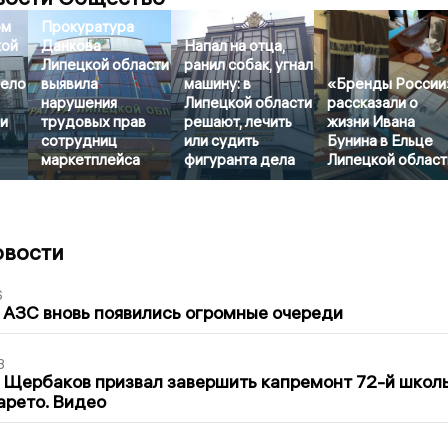
ом
Прокуратура
кой
Данкова
Напал на отца,
Липецкой области
ранил собак, угнал
дело
выявила
машину: в
«Бренды России
нарушения
Липецкой области
рассказали о
и
трудовых прав
решают, лечить
жизни Ивана
сотрудниц
или судить
Бунина в Ельце
маркетплейса
фигуранта дела
Липецкой област
овости
6
 АЗС вновь появились огромные очереди
3
 Щербаков призвал завершить капремонт 72-й школ
арето. Видео