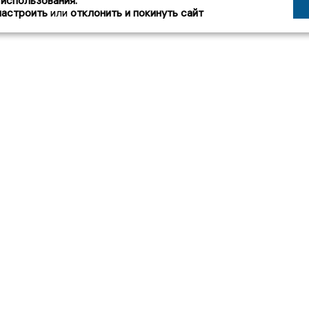
 использования.
настроить
или
отклонить и покинуть сайт