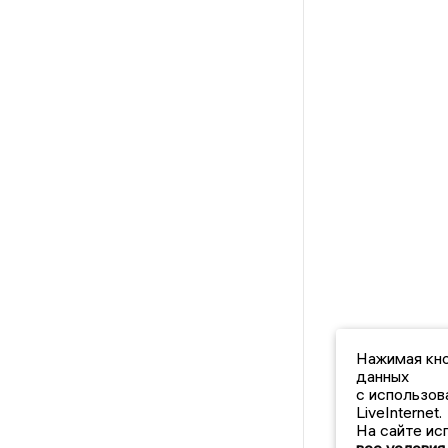
Нажимая кно
данных
с использов
LiveInternet.
На сайте ис