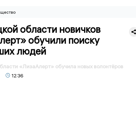
щество
цкой области новичков
лерт» обучили поиску
ших людей
бласти «ЛизаАлерт» обучила новых волонтёров
12:36