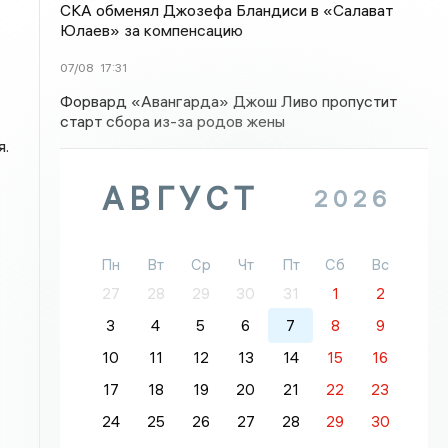
СКА обменял Джозефа Бландиси в «Салават
Юлаев» за компенсацию
07/08
17:31
Форвард «Авангарда» Джош Ливо пропустит
старт сбора из-за родов жены
я.
АВГУСТ
2026
Пн
Вт
Ср
Чт
Пт
Сб
Вс
27
28
29
30
31
1
2
3
4
5
6
7
8
9
10
11
12
13
14
15
16
17
18
19
20
21
22
23
24
25
26
27
28
29
30