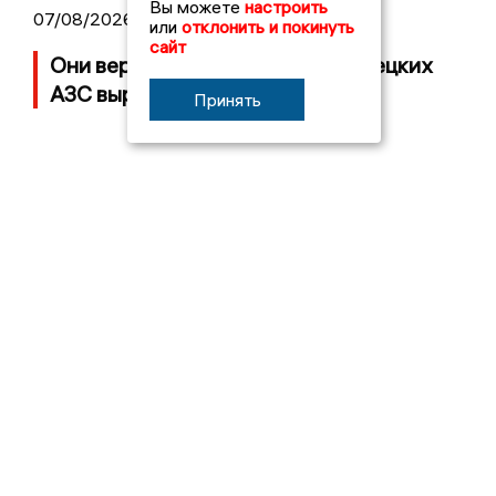
Вы можете
настроить
07/08/2026 10:23
или
отклонить и покинуть
сайт
Они вернулись: очереди на липецких
АЗС выросли вновь. Видео
Принять
07/08/2026 08:33
В небе над Липецкой областью сбили
БПЛА
06/08/2026 13:12
Обвиняемого в стрельбе, при которой
был ранен 8-летний ребенок в Липецке,
отправили в СИЗО