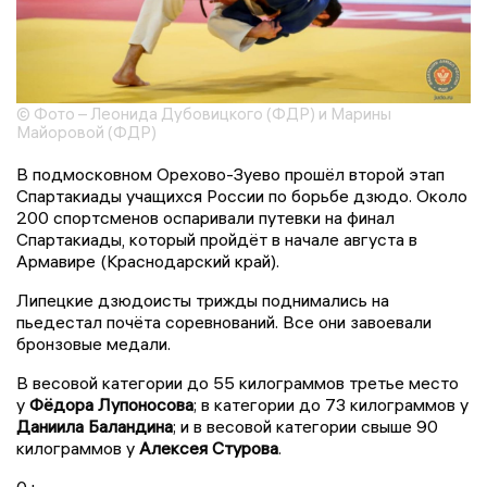
© Фото – Леонида Дубовицкого (ФДР) и Марины
Майоровой (ФДР)
В подмосковном Орехово-Зуево прошёл второй этап
Спартакиады учащихся России по борьбе дзюдо. Около
200 спортсменов оспаривали путевки на финал
Спартакиады, который пройдёт в начале августа в
Армавире (Краснодарский край).
Липецкие дзюдоисты трижды поднимались на
пьедестал почёта соревнований. Все они завоевали
бронзовые медали.
В весовой категории до 55 килограммов третье место
у
Фёдора Лупоносова
; в категории до 73 килограммов у
Даниила Баландина
; и в весовой категории свыше 90
килограммов у
Алексея Стурова
.
0+