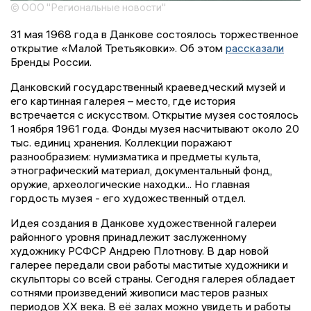
© ООО "Региональные новости"
31 мая 1968 года в Данкове состоялось торжественное
открытие «Малой Третьяковки». Об этом
рассказали
Бренды России.
Данковский государственный краеведческий музей и
его картинная галерея – место, где история
встречается с искусством. Открытие музея состоялось
1 ноября 1961 года. Фонды музея насчитывают около 20
тыс. единиц хранения. Коллекции поражают
разнообразием: нумизматика и предметы культа,
этнографический материал, документальный фонд,
оружие, археологические находки... Но главная
гордость музея - его художественный отдел.
Идея создания в Данкове художественной галереи
районного уровня принадлежит заслуженному
художнику РСФСР Андрею Плотнову. В дар новой
галерее передали свои работы маститые художники и
скульпторы со всей страны. Сегодня галерея обладает
сотнями произведений живописи мастеров разных
периодов XX века. В её залах можно увидеть и работы