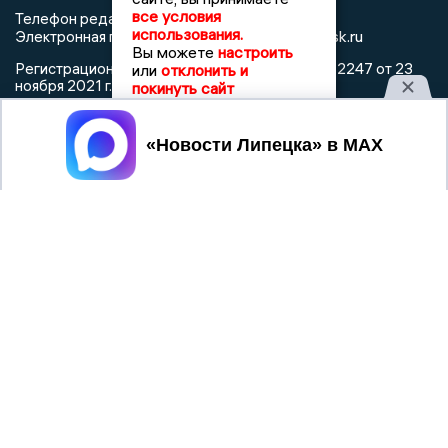
все условия
Телефон редакции: +7 903 699 9427
использования.
info@newslipetsk.ru
Электронная почта редакции:
Вы можете
настроить
Регистрационный номер: серия Эл № ФС77-82247 от 23
или
отклонить и
ноября 2021 г. согласно выписке из реестра
покинуть сайт
зарегистрированных средств массовой информации
выдана Федеральной службой по надзору в сфере связи,
Принять
информационных технологий и массовых коммуникаций
При использовании любого материала с данного сайта
гиперссылка на Сетевое издание «Новости Липецка»
обязательна.
Сообщения на сером фоне размещены на правах рекламы
@mazov
MAX
Написать директору в телеграм
или