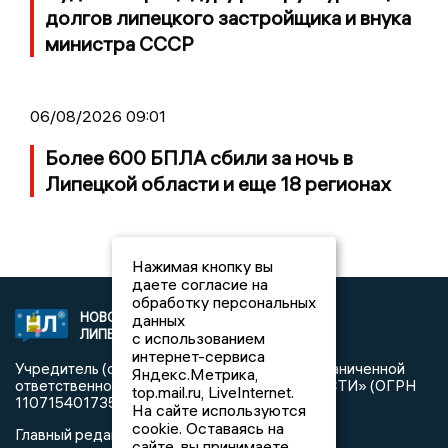
долгов липецкого застройщика и внука
министра СССР
06/08/2026 09:01
Более 600 БПЛА сбили за ночь в
Липецкой области и еще 18 регионах
Нажимая кнопку вы
даете согласие на
обработку персональных
НОВОСТИ
данных
2021 © NEWSLIPETSK.RU | СИ
ЛИПЕЦКА
«Новости Липецка»
с использованием
интернет-сервиса
Учредитель (соучредители): Общество с ограниченной
Яндекс.Метрика,
ответственностью «РЕГИОНАЛЬНЫЕ НОВОСТИ» (ОГРН
top.mail.ru, LiveInternet.
1107154017354)
На сайте используются
cookie. Оставаясь на
Главный редактор: Герцог Е.Г.
сайте, вы принимаете