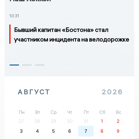
10:31
Бывший капитан «Бостона» стал
участником инцидента на велодорожке
АВГУСТ
2026
Пн
Вт
Ср
Чт
Пт
Сб
Вс
27
28
29
30
31
1
2
3
4
5
6
7
8
9