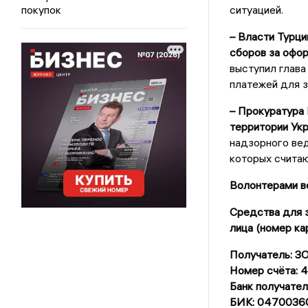
покупок
ситуацией.
– Власти Турц
сборов за офор
выступил глава
платежей для з
– Прокуратура 
территории Ук
надзорного вед
которых считаю
Волонтерами ве
Средства для з
лица (номер ка
Получатель: 
Номер счёта:
Банк получат
БИК: 0470036