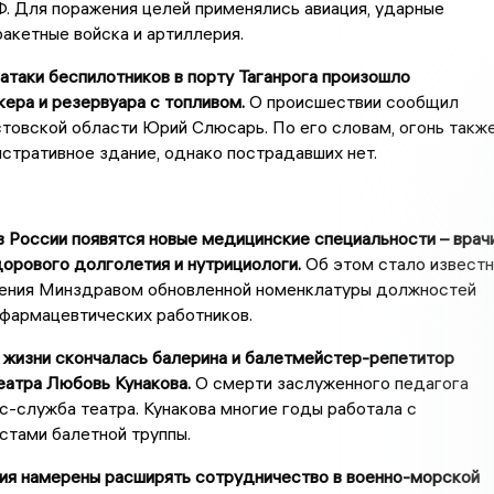
. Для поражения целей применялись авиация, ударные
ракетные войска и артиллерия.
 атаки беспилотников в порту Таганрога произошло
кера и резервуара с топливом.
О происшествии сообщил
товской области Юрий Слюсарь. По его словам, огонь такж
стративное здание, однако пострадавших нет.
 в России появятся новые медицинские специальности – врач
орового долголетия и нутрициологи.
Об этом стало извест
ения Минздравом обновленной номенклатуры должностей
фармацевтических работников.
 жизни скончалась балерина и балетмейстер-репетитор
еатра Любовь Кунакова.
О смерти заслуженного педагога
-служба театра. Кунакова многие годы работала с
стами балетной труппы.
дия намерены расширять сотрудничество в военно-морской