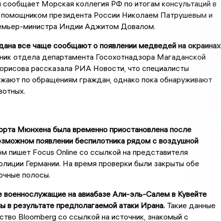
 сообщает Морская коллегия РФ по итогам консультаций в
помощником президента России Николаем Патрушевым и
емьер-министра Индии Аджитом Довалом.
дана все чаще сообщают о появлении медведей на окраинах
ник отдела департамента Госохотнадзора Магаданской
орисова рассказала РИА Новости, что специалисты
зжают по обращениям граждан, однако пока обнаруживают
вотных.
порта Мюнхена была временно приостановлена после
озможном появлении беспилотника рядом с воздушной
м пишет Focus Online со ссылкой на представителя
лиции Германии. На время проверки были закрыты обе
очные полосы.
е военнослужащие на авиабазе Али-эль-Салем в Кувейте
ы в результате предполагаемой атаки Ирана.
Такие данные
ство Bloomberg со ссылкой на источник, знакомый с