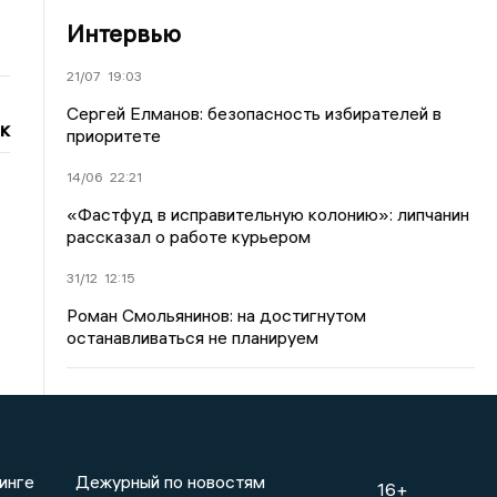
Интервью
21/07
19:03
Сергей Елманов: безопасность избирателей в
к
приоритете
14/06
22:21
«Фастфуд в исправительную колонию»: липчанин
рассказал о работе курьером
31/12
12:15
Роман Смольянинов: на достигнутом
останавливаться не планируем
инге
Дежурный по новостям
16+