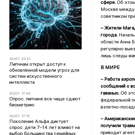
сфере.
Об этом
Москве между 
советником пр
– Жители Мага
города.
Началь
области Анна Б
регулярно вые
лишь следы жи
30/07
20:21
Липчнам открыт доступ к
В МИРЕ
обновлённой модели угроз для
систем искусственного
– Работа аэро
интеллекта
сообщений о в
гаванью.
Об это
30/07
17:43
Опрос: липчане все чаще сдают
федеральной по
биометрию
взлетно-посад
30/07
17:15
– Американски
Поколение Альфа диктует
получили травм
спрос: дети 7–14 лет влияют на
приводит агент
выбор большинства семейных