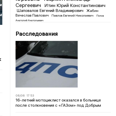
Сергеевич
Итин Юрий Константинович
и
Шаповалов Евгений Владимирович
Жабин
м
Вячеслав Павлович
Павлов Евгений Николаевич
Попов
Анатолий Анатольевич
Расследования
к
08/06
17:53
16-летний мотоциклист оказался в больнице
после столкновения с «ГАЗом» под Добрым