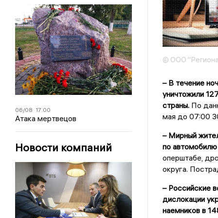
© ООО "Региона
– В течение но
уничтожили 127
страны.
По данн
06/08
17:00
мая до 07:00 3
Атака мертвецов
– Мирный жител
Новости компаний
по автомобилю 
оперштабе, др
округа. Постра
– Российские в
дислокации ук
наемников в 14