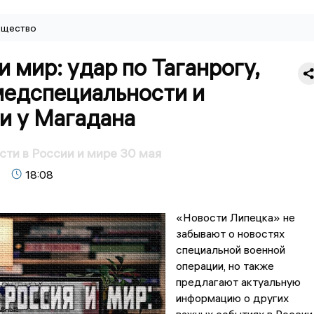
щество
и мир: удар по Таганрогу,
медспециальности и
и у Магадана
сти в России и мире 30 мая
18:08
«Новости Липецка» не
забывают о новостях
специальной военной
операции, но также
предлагают актуальную
информацию о других