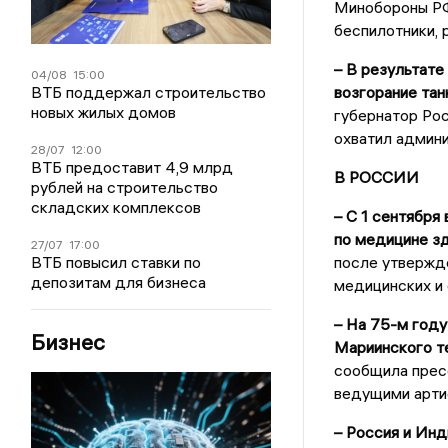
Минобороны РФ
беспилотники, 
– В результате
04/08
15:00
ВТБ поддержал строительство
возгорание тан
новых жилых домов
губернатор Рос
охватил админи
28/07
12:00
ВТБ предоставит 4,9 млрд
В РОССИИ
рублей на строительство
складских комплексов
– С 1 сентября
по медицине зд
27/07
17:00
ВТБ повысил ставки по
после утвержд
депозитам для бизнеса
медицинских и 
– На 75-м году
Бизнес
Мариинского т
сообщила пресс
ведущими арти
– Россия и Ин