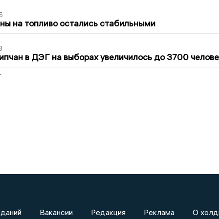
5
ны на топливо остались стабильными
3
ипчан в ДЭГ на выборах увеличилось до 3700 челове
2
зданий
Вакансии
Редакция
Реклама
О холд