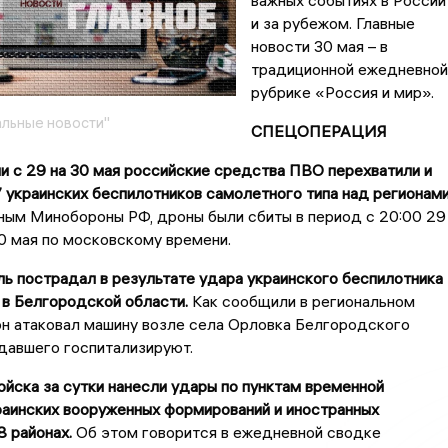
важных событиях в России
и за рубежом. Главные
новости 30 мая – в
традиционной ежедневной
рубрике «Россия и мир».
льные новости"
СПЕЦОПЕРАЦИЯ
чи с 29 на 30 мая российские средства ПВО перехватили и
 украинских беспилотников самолетного типа над регионам
ым Минобороны РФ, дроны были сбиты в период с 20:00 29
0 мая по московскому времени.
ь пострадал в результате удара украинского беспилотника
в Белгородской области.
Как сообщили в региональном
он атаковал машину возле села Орловка Белгородского
давшего госпитализируют.
ойска за сутки нанесли удары по пунктам временной
раинских вооруженных формирований и иностранных
8 районах.
Об этом говорится в ежедневной сводке