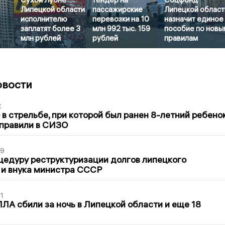
Липецкой области
пассажирские
Липецкой област
исполнителю
перевозки на 10
назначит единое
заплатят более 3
млн 992 тыс. 159
пособие по новы
млн рублей
рублей
правилам
овости
2
в стрельбе, при которой был ранен 8-летний ребено
тправили в СИЗО
39
цедуру реструктуризации долгов липецкого
 и внука министра СССР
1
ЛА сбили за ночь в Липецкой области и еще 18