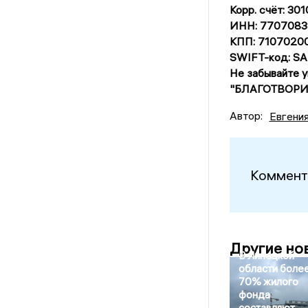
Корр. счёт: 3
ИНН: 7707083
КПП: 7107020
SWIFT-код: 
Не забывайте 
"БЛАГОТВОРИ
Автор:
Евгени
Коммент
Другие но
В Липецкой
области боле
70% жилого
фонда
составляют