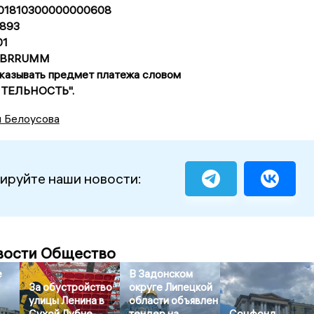
0101810300000000608
893
01
SABRRUMM
указывать предмет платежа словом
ТЕЛЬНОСТЬ".
я Белоусова
ируйте наши новости:
вости Общество
е
В Задонском
За обустройство
округе Липецкой
улицы Ленина в
области объявлен
Сухой Лубне
тендер на
Соцфонд