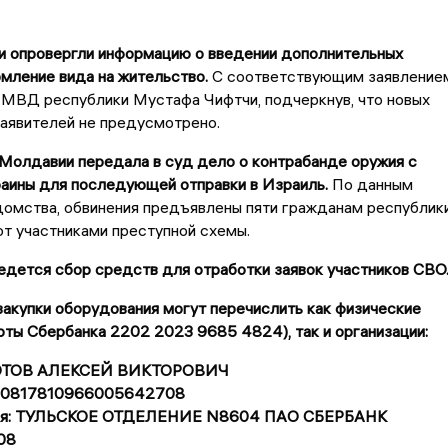
ии опровергли информацию о введении дополнительных
мление вида на жительство.
С соответствующим заявление
 МВД республики Мустафа Чифтчи, подчеркнув, что новых
аявителей не предусмотрено.
Молдавии передала в суд дело о контрабанде оружия с
раины для последующей отправки в Израиль.
По данным
омства, обвинения предъявлены пяти гражданам республики
т участниками преступной схемы.
дется сбор средств для отработки заявок участников СВО
акупки оборудования могут перечислить как физические
рты Сбербанка 2202 2023 9685 4824), так и организации:
ЗОТОВ АЛЕКСЕЙ ВИКТОРОВИЧ
 40817810966005642708
еля: ТУЛЬСКОЕ ОТДЕЛЕНИЕ N8604 ПАО СБЕРБАНК
08