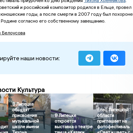
фестиваль приурочен ко дню рождения
Тихона Хренникова
.
ветский и российский композитор родился в Ельце, провел
 юношеские годы, а после смерти в 2007 году был похороне
 Родине согласно его собственному завещанию.
я Белоусова
ируйте наши новости:
вости Культура
В Липецке
обсудят
Елец Липецкой
присвоение
В Липецке
области
музыкальной
откроется
приглашает на
одит
школе имени
выставка о театре
фотофестиваль
ы на
Тихона
танца «Казаки
«Свет и цвет» с