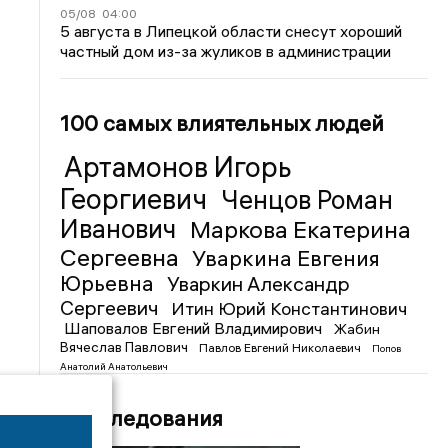
05/08
04:00
5 августа в Липецкой области снесут хороший
частный дом из-за жуликов в администрации
100 самых влиятельных людей
Артамонов Игорь
Георгиевич
Ченцов Роман
Иванович
Маркова Екатерина
Сергеевна
Уваркина Евгения
Юрьевна
Уваркин Александр
Сергеевич
Итин Юрий Константинович
Шаповалов Евгений Владимирович
Жабин
Вячеслав Павлович
Павлов Евгений Николаевич
Попов
Анатолий Анатольевич
Расследования