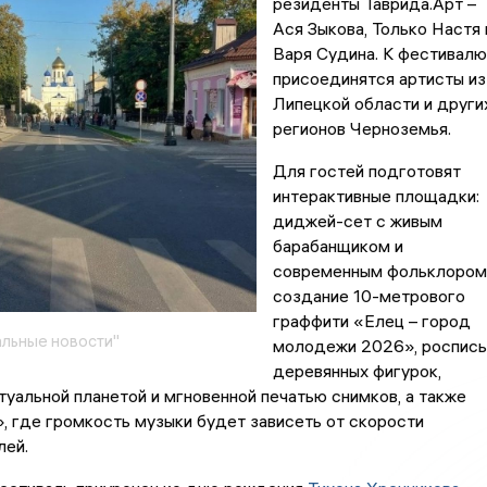
резиденты Таврида.Арт –
Ася Зыкова, Только Настя 
Варя Судина. К фестивалю
присоединятся артисты из
Липецкой области и други
регионов Черноземья.
Для гостей подготовят
интерактивные площадки:
диджей-сет с живым
барабанщиком и
современным фольклором
создание 10-метрового
граффити «Елец – город
льные новости"
молодежи 2026», роспись
деревянных фигурок,
туальной планетой и мгновенной печатью снимков, а также
 где громкость музыки будет зависеть от скорости
лей.