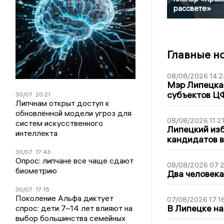
рассвете»
Главные н
08/08/2026 14:2
Мэр Липецка 
субъектов Ц
30/07
20:21
Липчнам открыт доступ к
обновлённой модели угроз для
08/08/2026 11:2
систем искусственного
Липецкий из
интеллекта
кандидатов в
30/07
17:43
Опрос: липчане все чаще сдают
08/08/2026 07:
биометрию
Два человека
30/07
17:15
Поколение Альфа диктует
07/08/2026 17:1
В Липецке на
спрос: дети 7–14 лет влияют на
выбор большинства семейных