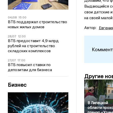
Добавим, что 
Выдающийся со
свои детские и
на своей малой
04/08
15:00
ВТБ поддержал строительство
новых жилых домов
Автор:
Евгени
28/07
12:00
ВТБ предоставит 4,9 млрд
рублей на строительство
Коммент
складских комплексов
27/07
17:00
ВТБ повысил ставки по
депозитам для бизнеса
Другие но
Бизнес
В Липецкой
области прох
пленэр «Храм