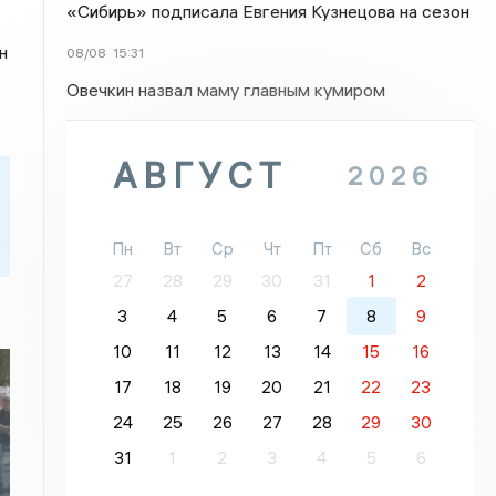
«Сибирь» подписала Евгения Кузнецова на сезон
н
08/08
15:31
Овечкин назвал маму главным кумиром
АВГУСТ
2026
Пн
Вт
Ср
Чт
Пт
Сб
Вс
27
28
29
30
31
1
2
3
4
5
6
7
8
9
10
11
12
13
14
15
16
17
18
19
20
21
22
23
24
25
26
27
28
29
30
31
1
2
3
4
5
6