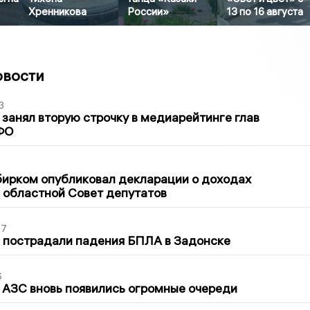
Хренникова
России»
13 по 16 августа
овости
3
занял вторую строчку в медиарейтинге глав
ФО
1
бирком опубликовал декларации о доходах
 областной Совет депутатов
27
 пострадали падения БПЛА в Задонске
6
 АЗС вновь появились огромные очереди