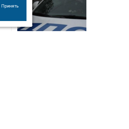
Принять
08/06
17:53
16-летний мотоциклист оказался в больнице
после столкновения с «ГАЗом» под Добрым
Интервью
21/07
19:03
Сергей Елманов: безопасность избирателей в
приоритете
14/06
22:21