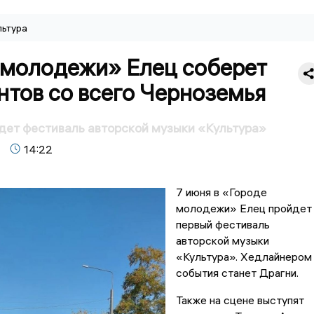
льтура
 молодежи» Елец соберет
нтов со всего Черноземья
дет фестиваль авторской музыки «Культура»
14:22
7 июня в «Городе
молодежи» Елец пройдет
первый фестиваль
авторской музыки
«Культура». Хедлайнером
события станет Драгни.
Также на сцене выступят