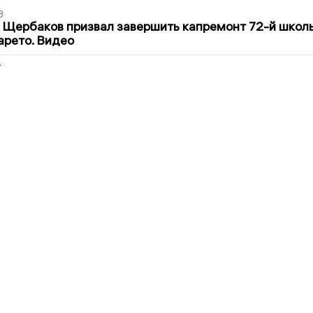
3
 Щербаков призвал завершить капремонт 72-й школ
арето. Видео
2