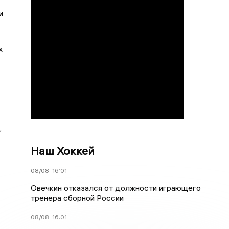
и
х
,
Наш Хоккей
08/08
16:01
Овечкин отказался от должности играющего
тренера сборной России
08/08
16:01