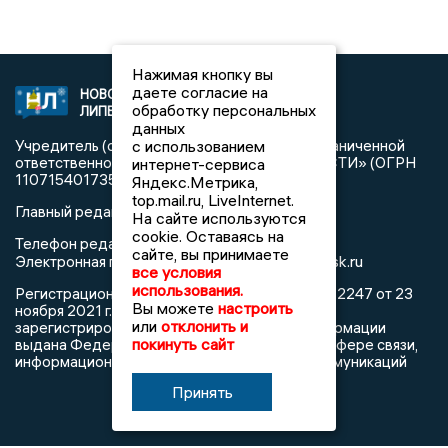
Нажимая кнопку вы
даете согласие на
НОВОСТИ
2021 © NEWSLIPETSK.RU | СИ
обработку персональных
ЛИПЕЦКА
«Новости Липецка»
данных
с использованием
Учредитель (соучредители): Общество с ограниченной
ответственностью «РЕГИОНАЛЬНЫЕ НОВОСТИ» (ОГРН
интернет-сервиса
1107154017354)
Яндекс.Метрика,
top.mail.ru, LiveInternet.
Главный редактор: Герцог Е.Г.
На сайте используются
cookie. Оставаясь на
Телефон редакции: +7 903 699 9427
сайте, вы принимаете
info@newslipetsk.ru
Электронная почта редакции:
все условия
использования.
Регистрационный номер: серия Эл № ФС77-82247 от 23
Вы можете
настроить
ноября 2021 г. согласно выписке из реестра
или
отклонить и
зарегистрированных средств массовой информации
покинуть сайт
выдана Федеральной службой по надзору в сфере связи,
информационных технологий и массовых коммуникаций
Принять