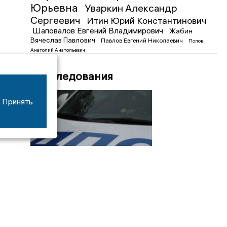
Юрьевна
Уваркин Александр
Сергеевич
Итин Юрий Константинович
Шаповалов Евгений Владимирович
Жабин
Вячеслав Павлович
Павлов Евгений Николаевич
Попов
Анатолий Анатольевич
Расследования
Принять
08/06
17:53
16-летний мотоциклист оказался в больнице
после столкновения с «ГАЗом» под Добрым