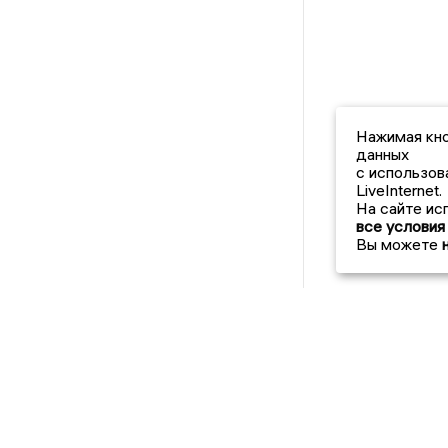
Нажимая кно
данных
с использов
LiveInternet.
На сайте ис
все условия
Вы можете