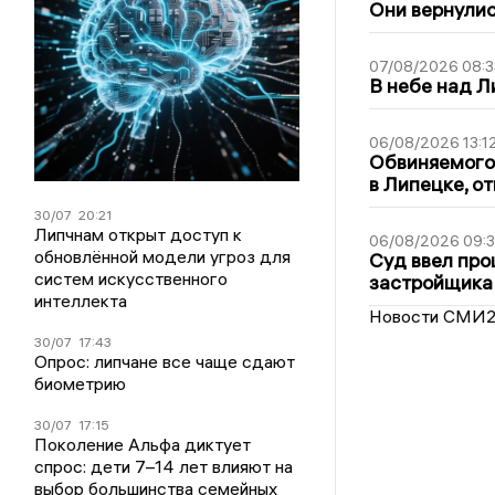
Они вернулис
07/08/2026 08:3
В небе над 
06/08/2026 13:1
Обвиняемого 
в Липецке, о
30/07
20:21
Липчнам открыт доступ к
06/08/2026 09:
обновлённой модели угроз для
Суд ввел про
систем искусственного
застройщика
интеллекта
Новости СМИ
30/07
17:43
Опрос: липчане все чаще сдают
биометрию
30/07
17:15
Поколение Альфа диктует
спрос: дети 7–14 лет влияют на
выбор большинства семейных