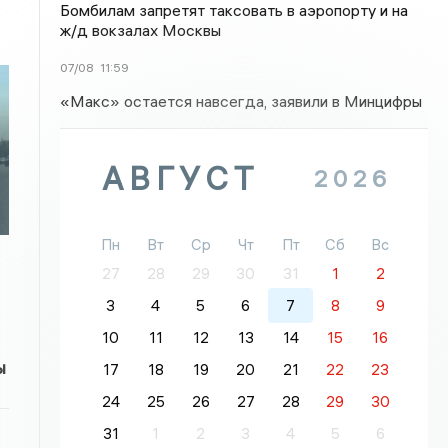
Бомбилам запретят таксовать в аэропорту и на
ж/д вокзалах Москвы
07/08
11:59
«Макс» остается навсегда, заявили в Минцифры
АВГУСТ
2026
Пн
Вт
Ср
Чт
Пт
Сб
Вс
27
28
29
30
31
1
2
3
4
5
6
7
8
9
10
11
12
13
14
15
16
ы
17
18
19
20
21
22
23
24
25
26
27
28
29
30
31
1
2
3
4
5
6