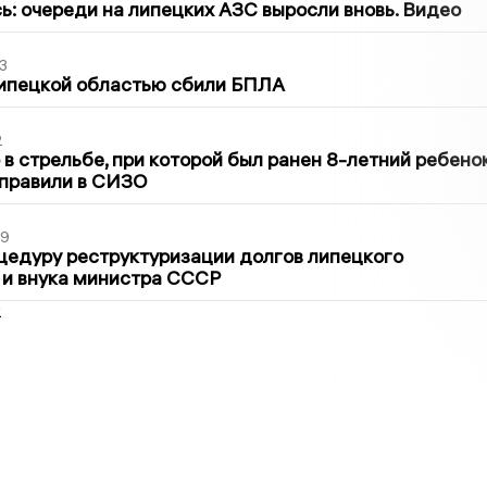
ь: очереди на липецких АЗС выросли вновь. Видео
3
Липецкой областью сбили БПЛА
2
в стрельбе, при которой был ранен 8-летний ребено
тправили в СИЗО
39
цедуру реструктуризации долгов липецкого
 и внука министра СССР
2