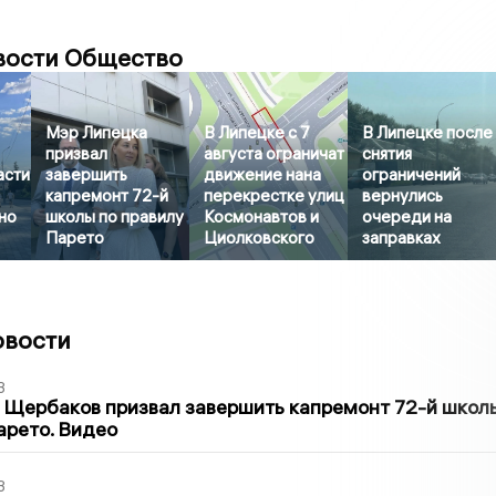
вости Общество
Мэр Липецка
В Липецке с 7
В Липецке после
призвал
августа ограничат
снятия
асти
завершить
движение нана
ограничений
капремонт 72-й
перекрестке улиц
вернулись
но
школы по правилу
Космонавтов и
очереди на
Парето
Циолковского
заправках
овости
3
 Щербаков призвал завершить капремонт 72-й школ
арето. Видео
3