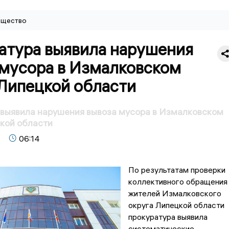
щество
атура выявила нарушения
 мусора в Измалковском
 Липецкой области
выявила нарушения вывоза мусора в Измалковском
кой области
06:14
По результатам проверки
коллективного обращения
жителей Измалковского
округа Липецкой области
прокуратура выявила
систематические