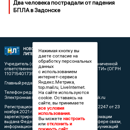
Два человека пострадали от падения
БПЛА в Задонске
НОВОСТИ
2021 © NEWSLIPETSK.RU | СИ
Нажимая кнопку вы
ЛИПЕЦКА
«Новости Липецка»
даете согласие на
обработку персональных
Учредитель (соучредители): Общество с ограниченной
данных
ответственностью «РЕГИОНАЛЬНЫЕ НОВОСТИ» (ОГРН
с использованием
1107154017354)
интернет-сервиса
Яндекс.Метрика,
Главный редактор: Герцог Е.Г.
top.mail.ru, LiveInternet.
На сайте используются
Телефон редакции: +7 903 699 9427
info@newslipetsk.ru
cookie. Оставаясь на
Электронная почта редакции:
сайте, вы принимаете
Регистрационный номер: серия Эл № ФС77-82247 от 23
все условия
ноября 2021 г. согласно выписке из реестра
использования.
зарегистрированных средств массовой информации
Вы можете
настроить
выдана Федеральной службой по надзору в сфере связи,
или
отклонить и
информационных технологий и массовых коммуникаций
покинуть сайт