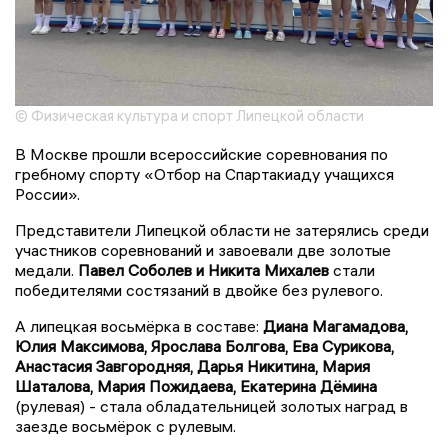
© Физическая культура и спорт Липецкой области
В Москве прошли всероссийские соревнования по
гребному спорту «Отбор на Спартакиаду учащихся
России».
Представители Липецкой области не затерялись среди
участников соревнований и завоевали две золотые
медали.
Павел Соболев и Никита Михалев
стали
победителями состязаний в двойке без рулевого.
А липецкая восьмёрка в составе:
Диана Магамадова,
Юлия Максимова, Ярослава Болгова, Ева Сурикова,
Анастасия Завгородняя, Дарья Никитина, Мария
Шаталова, Мария Пожидаева, Екатерина Дёмина
(рулевая) - стала обладательницей золотых наград в
заезде восьмёрок с рулевым.