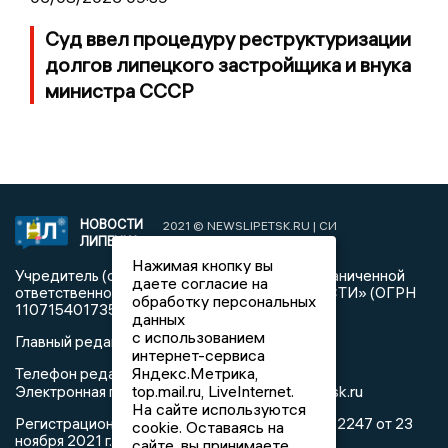
Суд ввел процедуру реструктуризации
долгов липецкого застройщика и внука
министра СССР
НОВОСТИ
2021 © NEWSLIPETSK.RU | СИ
ЛИПЕЦКА
«Новости Липецка»
Нажимая кнопку вы
Учредитель (соучредители): Общество с ограниченной
даете согласие на
ответственностью «РЕГИОНАЛЬНЫЕ НОВОСТИ» (ОГРН
обработку персональных
1107154017354)
данных
с использованием
Главный редактор: Герцог Е.Г.
интернет-сервиса
Яндекс.Метрика,
Телефон редакции: +7 903 699 9427
top.mail.ru, LiveInternet.
info@newslipetsk.ru
Электронная почта редакции:
На сайте используются
Регистрационный номер: серия Эл № ФС77-82247 от 23
cookie. Оставаясь на
ноября 2021 г. согласно выписке из реестра
сайте, вы принимаете