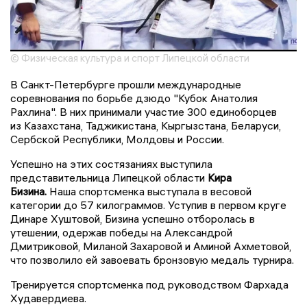
© Физическая культура и спорт Липецкой области
В Санкт-Петербурге прошли международные
соревнования по борьбе дзюдо "Кубок Анатолия
Рахлина". В них принимали участие 300 единоборцев
из Казахстана, Таджикистана, Кыргызстана, Беларуси,
Сербской Республики, Молдовы и России.
Успешно на этих состязаниях выступила
представительница Липецкой области
Кира
Бизина.
Наша спортсменка выступала в весовой
категории до 57 килограммов. Уступив в первом круге
Динаре Хуштовой, Бизина успешно отборолась в
утешении, одержав победы на Александрой
Дмитриковой, Миланой Захаровой и Аминой Ахметовой,
что позволило ей завоевать бронзовую медаль турнира.
Тренируется спортсменка под руководством Фархада
Худавердиева.