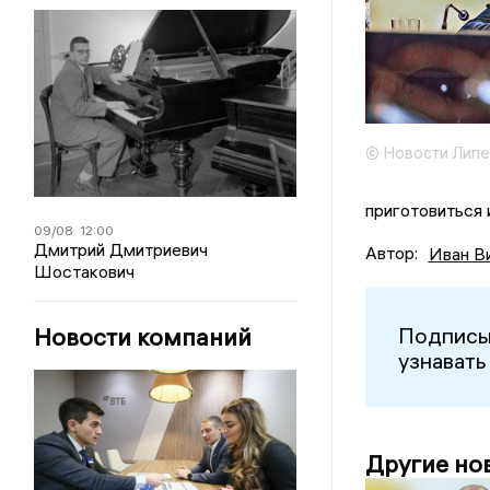
© Новости Липе
приготовиться
09/08
12:00
Дмитрий Дмитриевич
Автор:
Иван В
Шостакович
Новости компаний
Подписы
узнавать
Другие но