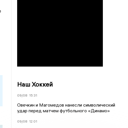
е
Наш Хоккей
09/08
15:31
Овечкин и Магомедов нанесли символический
удар перед матчем футбольного «Динамо»
09/08
12:01