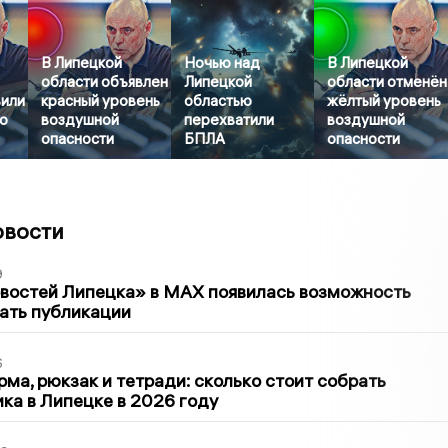
В Липецкой
Ночью над
В Липецкой
области объявлен
Липецкой
области отменён
вили
красный уровень
областью
жёлтый уровень
о
воздушной
перехватили
воздушной
опасности
БПЛА
опасности
овости
9
овостей Липецка» в MAX появилась возможность
ать публикации
6
ма, рюкзак и тетради: сколько стоит собрать
ка в Липецке в 2026 году