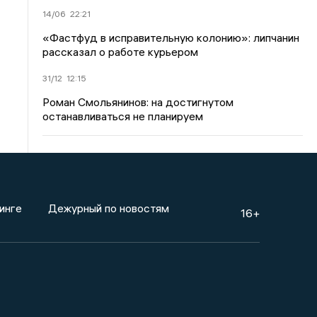
14/06
22:21
«Фастфуд в исправительную колонию»: липчанин
рассказал о работе курьером
31/12
12:15
Роман Смольянинов: на достигнутом
останавливаться не планируем
инге
Дежурный по новостям
16+