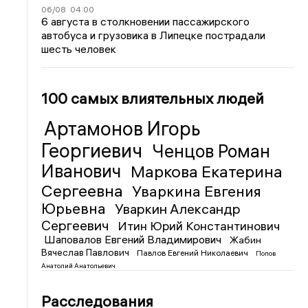
06/08
04:00
6 августа в столкновении пассажирского
автобуса и грузовика в Липецке пострадали
шесть человек
100 самых влиятельных людей
Артамонов Игорь
Георгиевич
Ченцов Роман
Иванович
Маркова Екатерина
Сергеевна
Уваркина Евгения
Юрьевна
Уваркин Александр
Сергеевич
Итин Юрий Константинович
Шаповалов Евгений Владимирович
Жабин
Вячеслав Павлович
Павлов Евгений Николаевич
Попов
Анатолий Анатольевич
Расследования