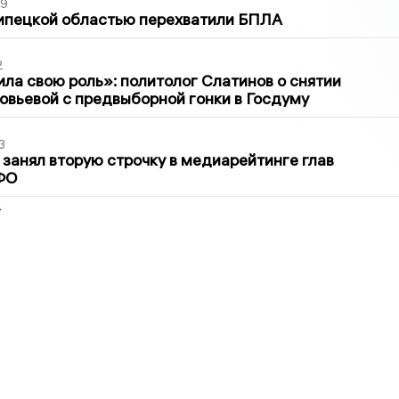
39
ипецкой областью перехватили БПЛА
2
ла свою роль»: политолог Слатинов о снятии
овьевой с предвыборной гонки в Госдуму
3
занял вторую строчку в медиарейтинге глав
ФО
2