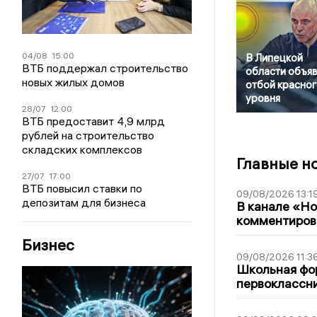
04/08
15:00
В Липецкой
ВТБ поддержал строительство
области объя
новых жилых домов
отбой красног
уровня
28/07
12:00
ВТБ предоставит 4,9 млрд
рублей на строительство
складских комплексов
Главные н
27/07
17:00
ВТБ повысил ставки по
09/08/2026 13:1
депозитам для бизнеса
В канале «Н
комментиров
Бизнес
09/08/2026 11:3
Школьная фор
первоклассни