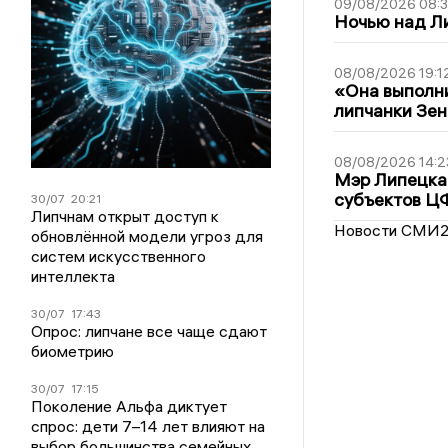
09/08/2026 08:
Ночью над Л
08/08/2026 19:1
«Она выполни
липчанки Зен
08/08/2026 14:2
Мэр Липецка 
субъектов Ц
30/07
20:21
Липчнам открыт доступ к
Новости СМИ
обновлённой модели угроз для
систем искусственного
интеллекта
30/07
17:43
Опрос: липчане все чаще сдают
биометрию
30/07
17:15
Поколение Альфа диктует
спрос: дети 7–14 лет влияют на
выбор большинства семейных