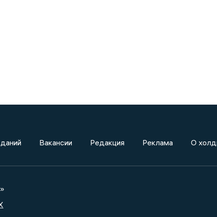
зданий
Вакансии
Редакция
Реклама
О холд
а»
X