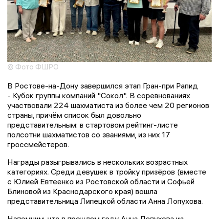
© Фото ФШРО
В Ростове-на-Дону завершился этап Гран-при Рапид
- Кубок группы компаний "Сокол". В соревнованиях
участвовали 224 шахматиста из более чем 20 регионов
страны, причём список был довольно
представительным: в стартовом рейтинг-листе
полсотни шахматистов со званиями, из них 17
гроссмейстеров.
Награды разыгрывались в нескольких возрастных
категориях. Среди девушек в тройку призёров (вместе
с Юлией Евтеенко из Ростовской области и Софьей
Блиновой из Краснодарского края) вошла
представительница Липецкой области Анна Лопухова.
Напомним, что в прошлом году Анна Лопухова из