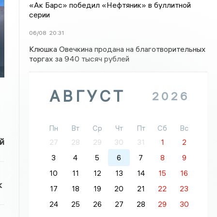
«Ак Барс» победил «Нефтяник» в буллитной
серии
06/08
20:31
Клюшка Овечкина продана на благотворительных
торгах за 940 тысяч рублей
АВГУСТ
2026
Пн
Вт
Ср
Чт
Пт
Сб
Вс
й
27
28
29
30
31
1
2
3
4
5
6
7
8
9
10
11
12
13
14
15
16
к
17
18
19
20
21
22
23
24
25
26
27
28
29
30