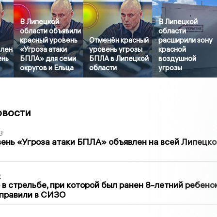
В Липецкой
В Липецкой
области объявили
области
красный уровень
Отменён красный
расширили зону
влен
«Угроза атаки
уровень угрозы
красной
ень
БПЛА» для семи
БПЛА в Липецкой
воздушной
округов и Ельца
области
угрозы
овости
8
ень «Угроза атаки БПЛА» объявлен на всей Липецко
2
в стрельбе, при которой был ранен 8-летний ребено
тправили в СИЗО