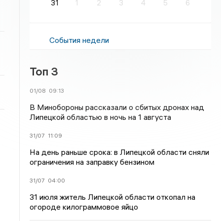
31
1
2
3
4
5
6
События недели
Топ 3
01/08
09:13
В Минобороны рассказали о сбитых дронах над
Липецкой областью в ночь на 1 августа
31/07
11:09
На день раньше срока: в Липецкой области сняли
ограничения на заправку бензином
31/07
04:00
31 июля житель Липецкой области откопал на
огороде килограммовое яйцо