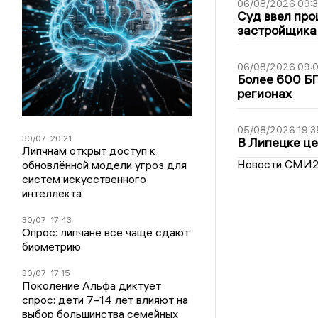
06/08/2026 09:
Суд ввел про
застройщика
06/08/2026 09:0
Более 600 БП
регионах
05/08/2026 19:3
30/07
20:21
В Липецке це
Липчнам открыт доступ к
Новости СМИ
обновлённой модели угроз для
систем искусственного
интеллекта
30/07
17:43
Опрос: липчане все чаще сдают
биометрию
30/07
17:15
Поколение Альфа диктует
спрос: дети 7–14 лет влияют на
выбор большинства семейных