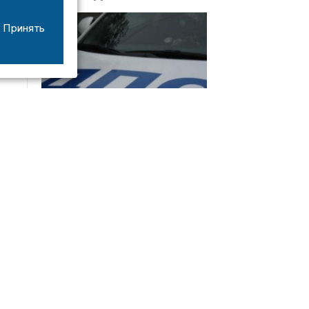
Принять
08/06
17:53
16-летний мотоциклист оказался в больнице
после столкновения с «ГАЗом» под Добрым
Интервью
21/07
19:03
Сергей Елманов: безопасность избирателей в
приоритете