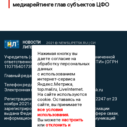
медиарейтинге глав субъектов ЦФО
НОВОСТИ
2021 © NEWSLIPETSK.RU | СИ
ЛИПЕЦКА
«Новости Липецка»
Нажимая кнопку вы
Учредитель (соучредители): Общество с ограниченной
даете согласие на
ответственностью «РЕГИОНАЛЬНЫЕ НОВОСТИ» (ОГРН
обработку персональных
1107154017354)
данных
с использованием
Главный редактор: Герцог Е.Г.
интернет-сервиса
Яндекс.Метрика,
Телефон редакции: +7 903 699 9427
top.mail.ru, LiveInternet.
info@newslipetsk.ru
Электронная почта редакции:
На сайте используются
Регистрационный номер: серия Эл № ФС77-82247 от 23
cookie. Оставаясь на
ноября 2021 г. согласно выписке из реестра
сайте, вы принимаете
зарегистрированных средств массовой информации
все условия
выдана Федеральной службой по надзору в сфере связи,
использования.
информационных технологий и массовых коммуникаций
Вы можете
настроить
или
отклонить и