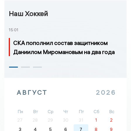
Наш Хоккей
15:01
СКА пополнил состав защитником
Даниилом Миромановым на два года
АВГУСТ
2026
Пн
Вт
Ср
Чт
Пт
Сб
Вс
27
28
29
30
31
1
2
3
4
5
6
7
8
9