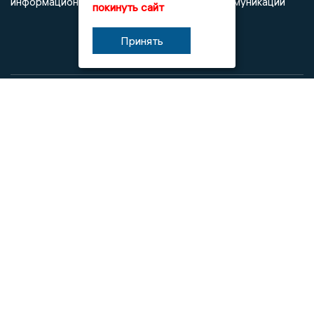
информационных технологий и массовых коммуникаций
покинуть сайт
Принять
При использовании любого материала с данного сайта
гиперссылка на Сетевое издание «Новости Липецка»
обязательна.
Сообщения на сером фоне размещены на правах рекламы
@mazov
MAX
Написать директору в телеграм
или
О холдинге
Вакансии
Реклама
Дежурный по новостям
16+