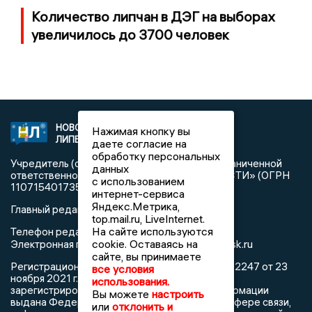
Количество липчан в ДЭГ на выборах
увеличилось до 3700 человек
НОВОСТИ
2021 © NEWSLIPETSK.RU | СИ
Нажимая кнопку вы
ЛИПЕЦКА
«Новости Липецка»
даете согласие на
обработку персональных
Учредитель (соучредители): Общество с ограниченной
данных
ответственностью «РЕГИОНАЛЬНЫЕ НОВОСТИ» (ОГРН
с использованием
1107154017354)
интернет-сервиса
Яндекс.Метрика,
Главный редактор: Герцог Е.Г.
top.mail.ru, LiveInternet.
На сайте используются
Телефон редакции: +7 903 699 9427
info@newslipetsk.ru
cookie. Оставаясь на
Электронная почта редакции:
сайте, вы принимаете
Регистрационный номер: серия Эл № ФС77-82247 от 23
все условия
ноября 2021 г. согласно выписке из реестра
использования.
зарегистрированных средств массовой информации
Вы можете
настроить
выдана Федеральной службой по надзору в сфере связи,
или
отклонить и