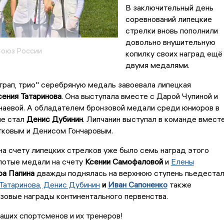
В заключительный день
соревнований липецкие
стрелки вновь пополнили
довольно внушительную
Союз России
копилку своих наград ещё
двумя медалями.
трап, трио" серебряную медаль завоевала липецкая
ения Татаринова
. Она выступала вместе с Дарой Чупиной и
наевой. А обладателем бронзовой медали среди юниоров в
не стал
Денис Дубинин
. Липчанин выступал в команде вмест
тковым и Денисом Гончаровым.
на счету липецких стрелков уже было семь наград этого
лотые медали на счету
Ксении Самофаловой
и
Елены
ра Папина
дважды поднялась на верхнюю ступень пьедеста
Татаринова, Денис Дубинин
и
Иван Сапоненко
также
зовые награды континентального первенства.
аших спортсменов и их тренеров!