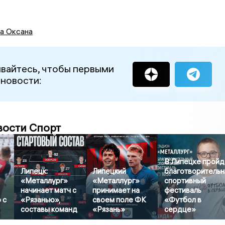
а Оксана
вайтесь, чтобы первыми
 новости:
вости Спорт
В Липецке пройд
Липецк:
Липецкий
благотворитель
«Металлург»
«Металлург»
спортивный
начинает матч с
принимает на
фестиваль
 с
«Рязанью»,
своем поле ФК
«Футбол в
составы команд
«Рязань»
сердце»