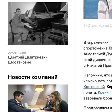
© Стрелковый 
В упражнении "
спортсменка
Кс
09/08
12:00
Анастасией Ду
Дмитрий Дмитриевич
этой дисципли
Шостакович
с Никитой Пры
Напомним, что 
Новости компаний
чемпионата: зо
Кретининой
;
Ки
почёта;
Ксения 
завоевали брон
Поздравляем н