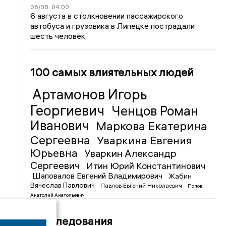
06/08
04:00
6 августа в столкновении пассажирского
автобуса и грузовика в Липецке пострадали
шесть человек
100 самых влиятельных людей
Артамонов Игорь
Георгиевич
Ченцов Роман
Иванович
Маркова Екатерина
Сергеевна
Уваркина Евгения
Юрьевна
Уваркин Александр
Сергеевич
Итин Юрий Константинович
Шаповалов Евгений Владимирович
Жабин
Вячеслав Павлович
Павлов Евгений Николаевич
Попов
Анатолий Анатольевич
Расследования