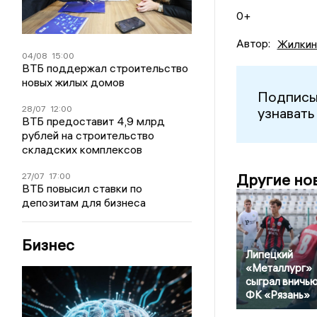
0+
Автор:
Жилкин
04/08
15:00
ВТБ поддержал строительство
новых жилых домов
Подписы
28/07
12:00
узнавать
ВТБ предоставит 4,9 млрд
рублей на строительство
складских комплексов
Другие но
27/07
17:00
ВТБ повысил ставки по
депозитам для бизнеса
Бизнес
Липецкий
«Металлург»
сыграл вничью
ФК «Рязань»