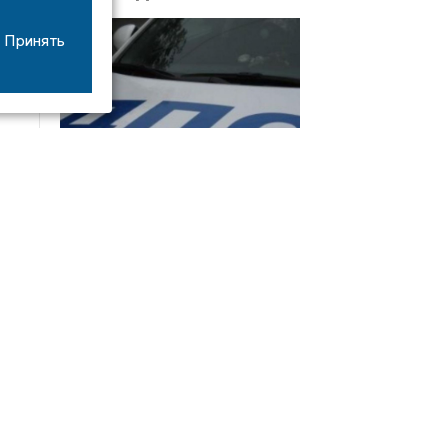
Принять
08/06
17:53
16-летний мотоциклист оказался в больнице
после столкновения с «ГАЗом» под Добрым
Интервью
21/07
19:03
Сергей Елманов: безопасность избирателей в
приоритете