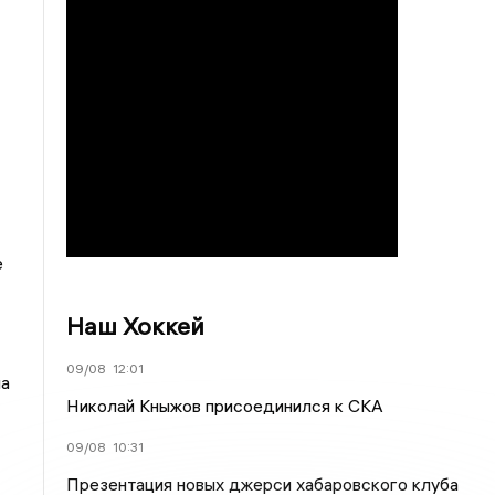
е
Наш Хоккей
09/08
12:01
ла
Николай Кныжов присоединился к СКА
09/08
10:31
Презентация новых джерси хабаровского клуба