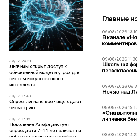
Главные н
09/08/2026 13:1
В канале «Н
комментиров
09/08/2026 11:3
30/07
20:21
Школьная фор
Липчнам открыт доступ к
первоклассни
обновлённой модели угроз для
систем искусственного
интеллекта
09/08/2026 08:
Ночью над Л
30/07
17:43
Опрос: липчане все чаще сдают
биометрию
08/08/2026 19:1
«Она выполни
липчанки Зен
30/07
17:15
Поколение Альфа диктует
спрос: дети 7–14 лет влияют на
08/08/2026 14:2
выбор большинства семейных