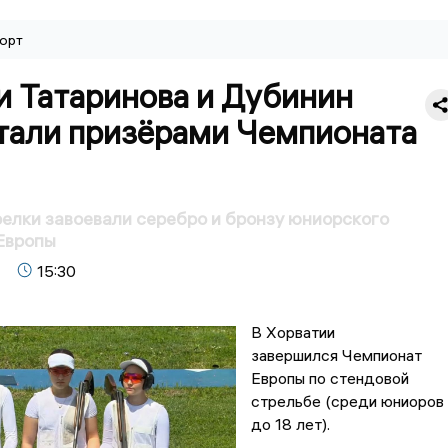
орт
и Татаринова и Дубинин
стали призёрами Чемпионата
елки завоевали серебро и бронзу юниорского
Европы
15:30
В Хорватии
завершился Чемпионат
Европы по стендовой
стрельбе (среди юниоров
до 18 лет).