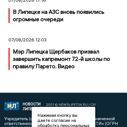
В Липецке на АЗС вновь появились
огромные очереди
07/08/2026 12:03
Мэр Липецка Щербаков призвал
завершить капремонт 72-й школы по
правилу Парето. Видео
НОВОСТИ
2021 © NEWSLIPETSK.RU | СИ
ЛИПЕЦКА
«Новости Липецка»
Нажимая кнопку вы
Учредитель (соучредители): Общество с ограниченной
даете согласие на
ответственностью «РЕГИОНАЛЬНЫЕ НОВОСТИ» (ОГРН
обработку персональных