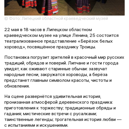
© Фото: Липецкий областной краеведческий музей
22 мая в 18 часов в Липецком областном
краеведческом музее на улице Ленина, 25 состоится
театрализованное представление «Берёзок белых
хоровод», посвящённое празднику Троицы.
Постановка погрузит зрителей в красочный мир русских
традиций, обрядов и поверий. Липчане и гости города
увидят, как оживают старинные обычаи: зазвучат
народные песни, закружатся хороводы, а берёза
предстанет главным символом красоты, чистоты и
обновления.
На сцене развернётся удивительная история,
пронизанная атмосферой деревенского праздника:
приготовления к торжеству; традиционные обряды и
гадания; мистические встречи с русалками;
таинственные легенды; трогательная история любви —
с испытаниями и искушениями.