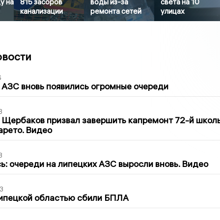
у на
815 засоров
воды из-за
света на 10
канализации
ремонта сетей
улицах
овости
6
 АЗС вновь появились огромные очереди
3
 Щербаков призвал завершить капремонт 72-й школ
арето. Видео
3
ь: очереди на липецких АЗС выросли вновь. Видео
3
Липецкой областью сбили БПЛА