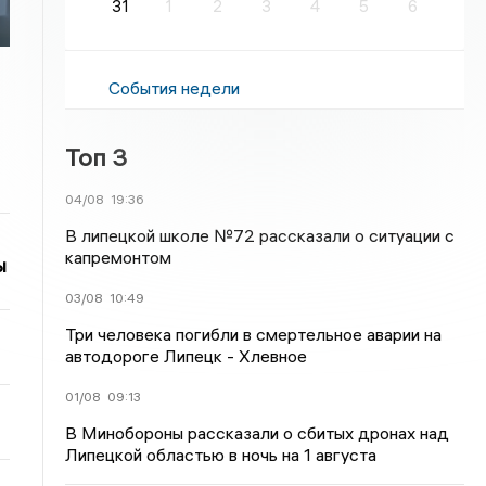
31
1
2
3
4
5
6
События недели
Топ 3
04/08
19:36
В липецкой школе №72 рассказали о ситуации с
капремонтом
ы
03/08
10:49
Три человека погибли в смертельное аварии на
автодороге Липецк - Хлевное
01/08
09:13
В Минобороны рассказали о сбитых дронах над
Липецкой областью в ночь на 1 августа