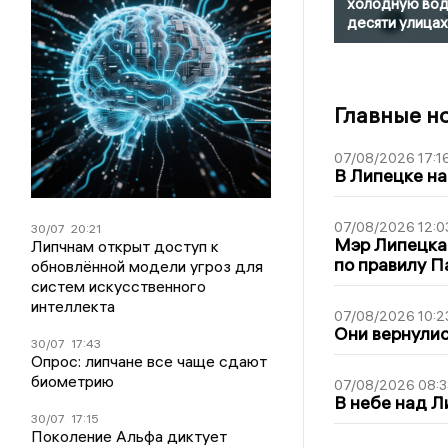
холодную вод
десяти улицах
Главные н
07/08/2026 17:1
В Липецке на
07/08/2026 12:0
30/07
20:21
Мэр Липецка
Липчнам открыт доступ к
по правилу П
обновлённой модели угроз для
систем искусственного
интеллекта
07/08/2026 10:2
Они вернулис
30/07
17:43
Опрос: липчане все чаще сдают
биометрию
07/08/2026 08:3
В небе над 
30/07
17:15
Поколение Альфа диктует