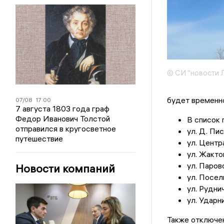
© СИ "новости 
будет временно
07/08
17:00
7 августа 1803 года граф
Федор Иванович Толстой
В список 
отправился в кругосветное
ул. Д. Пис
путешествие
ул. Централ
ул. Жактов
ул. Парово
Новости компаний
ул. Поселк
ул. Руднич
ул. Ударни
Также отключе