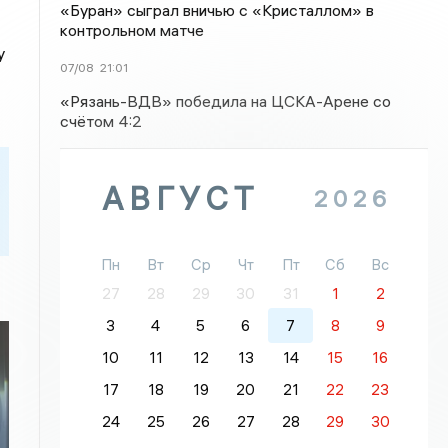
«Буран» сыграл вничью с «Кристаллом» в
контрольном матче
у
07/08
21:01
«Рязань-ВДВ» победила на ЦСКА-Арене со
счётом 4:2
АВГУСТ
2026
Пн
Вт
Ср
Чт
Пт
Сб
Вс
27
28
29
30
31
1
2
3
4
5
6
7
8
9
10
11
12
13
14
15
16
17
18
19
20
21
22
23
24
25
26
27
28
29
30