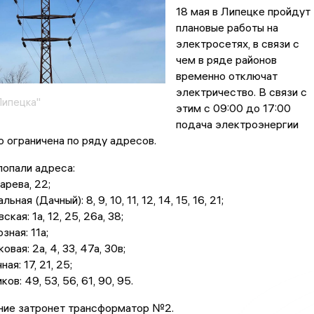
18 мая в Липецке пройдут
плановые работы на
электросетях, в связи с
чем в ряде районов
временно отключат
электричество. В связи с
Липецка"
этим с 09:00 до 17:00
подача электроэнергии
 ограничена по ряду адресов.
попали адреса:
арева, 22;
ьная (Дачный): 8, 9, 10, 11, 12, 14, 15, 16, 21;
ская: 1а, 12, 25, 26а, 38;
зная: 11а;
овая: 2а, 4, 33, 47а, 30в;
ная: 17, 21, 25;
ков: 49, 53, 56, 61, 90, 95.
ние затронет трансформатор №2.