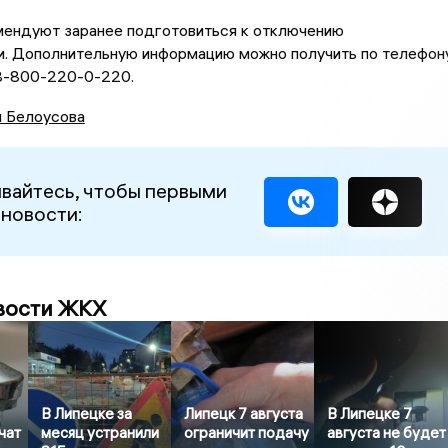
ендуют заранее подготовиться к отключению
и. Дополнительную информацию можно получить по телефон
 8-800-220-0-220.
я Белоусова
вайтесь, чтобы первыми
 новости:
вости ЖКХ
В Липецке за
Липецк 7 августа
В Липецке 7
чат
месяц устранили
ограничит подачу
августа не будет