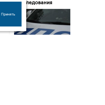
Расследования
Принять
08/06
17:53
16-летний мотоциклист оказался в больнице
после столкновения с «ГАЗом» под Добрым
Интервью
21/07
19:03
Сергей Елманов: безопасность избирателей в