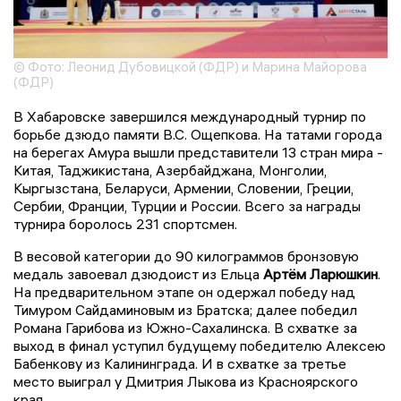
© Фото: Леонид Дубовицкой (ФДР) и Марина Майорова
(ФДР)
В Хабаровске завершился международный турнир по
борьбе дзюдо памяти В.С. Ощепкова. На татами города
на берегах Амура вышли представители 13 стран мира -
Китая, Таджикистана, Азербайджана, Монголии,
Кыргызстана, Беларуси, Армении, Словении, Греции,
Сербии, Франции, Турции и России. Всего за награды
турнира боролось 231 спортсмен.
В весовой категории до 90 килограммов бронзовую
медаль завоевал дзюдоист из Ельца
Артём Ларюшкин
.
На предварительном этапе он одержал победу над
Тимуром Сайдаминовым из Братска; далее победил
Романа Гарибова из Южно-Сахалинска. В схватке за
выход в финал уступил будущему победителю Алексею
Бабенкову из Калининграда. И в схватке за третье
место выиграл у Дмитрия Лыкова из Красноярского
края.