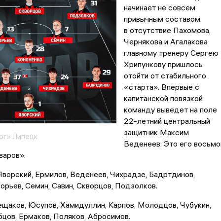
начинает не совсем
привычным составом:
в отсутствие Пахомова,
Чернякова и Агалакова
главному тренеру Сергею
Хрипункову пришлось
отойти от стабильного
«старта». Впервые с
капитанской повязкой
команду выведет на поле
22-летний центральный
защитник Максим
рг» Липецк
Веденеев. Это его восьмо
варов».
ворский, Ермилов, Веденеев, Чихрадзе, Бадртдинов,
горьев, Семин, Савин, Скворцов, Подзолков.
щаков, Юсупов, Хамидуллин, Карпов, Молодцов, Чубукин,
бцов, Ермаков, Поляков, Абросимов.