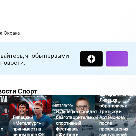
а Оксана
вайтесь, чтобы первыми
 новости:
вости Спорт
Ветераны хоккея
Липецка
обратились к
В Липецке пройдёт
Третьяку и
Липецкий
благотворительный
Артамонову
«Металлург»
спортивный
после
 с
принимает на
фестиваль
прекращения
своем поле ФК
«Футбол в
выступлений