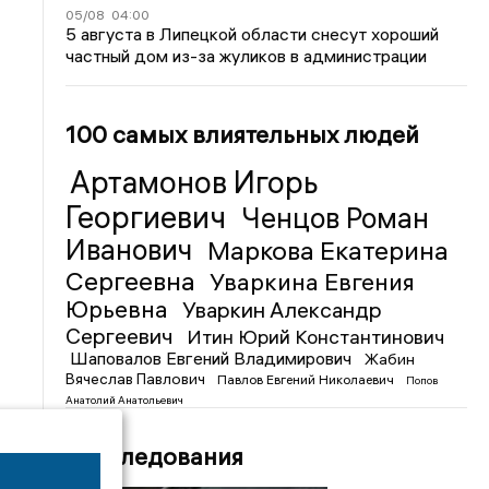
05/08
04:00
5 августа в Липецкой области снесут хороший
частный дом из-за жуликов в администрации
100 самых влиятельных людей
Артамонов Игорь
Георгиевич
Ченцов Роман
Иванович
Маркова Екатерина
Сергеевна
Уваркина Евгения
Юрьевна
Уваркин Александр
Сергеевич
Итин Юрий Константинович
Шаповалов Евгений Владимирович
Жабин
Вячеслав Павлович
Павлов Евгений Николаевич
Попов
Анатолий Анатольевич
Расследования