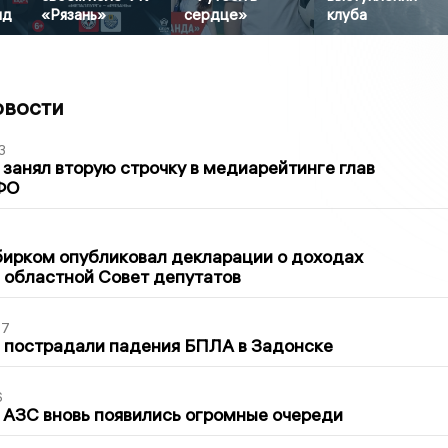
нд
«Рязань»
сердце»
клуба
овости
3
занял вторую строчку в медиарейтинге глав
ФО
1
бирком опубликовал декларации о доходах
 областной Совет депутатов
27
 пострадали падения БПЛА в Задонске
6
 АЗС вновь появились огромные очереди