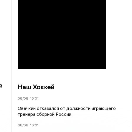
Наш Хоккей
й
08/08
16:01
Овечкин отказался от должности играющего
тренера сборной России
08/08
16:01