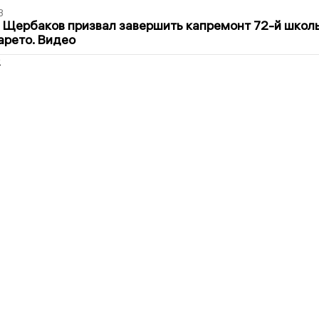
3
 Щербаков призвал завершить капремонт 72-й школ
арето. Видео
2