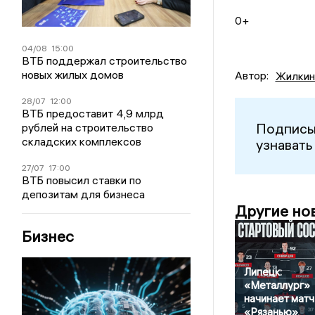
0+
04/08
15:00
ВТБ поддержал строительство
новых жилых домов
Автор:
Жилкин
28/07
12:00
ВТБ предоставит 4,9 млрд
Подписы
рублей на строительство
складских комплексов
узнавать
27/07
17:00
ВТБ повысил ставки по
депозитам для бизнеса
Другие но
Бизнес
Липецк:
«Металлург»
начинает матч
«Рязанью»,