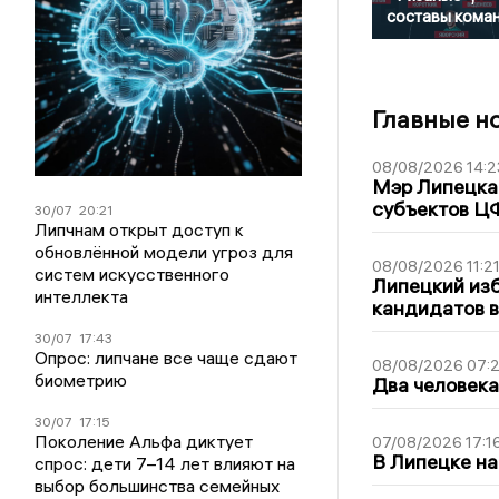
составы кома
Главные н
08/08/2026 14:2
Мэр Липецка 
субъектов Ц
30/07
20:21
Липчнам открыт доступ к
обновлённой модели угроз для
08/08/2026 11:2
систем искусственного
Липецкий из
интеллекта
кандидатов в
30/07
17:43
Опрос: липчане все чаще сдают
08/08/2026 07:
биометрию
Два человека
30/07
17:15
Поколение Альфа диктует
07/08/2026 17:1
В Липецке на
спрос: дети 7–14 лет влияют на
выбор большинства семейных