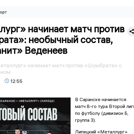
орт
лург» начинает матч против
ата»: необычный состав,
анит» Веденеев
еталлург» начинает матч против «Шумбрата» с
аном
12:55
В Саранске начинается
матч 8-го тура Второй лиг
по футболу (дивизион Б,
группа 3).
Липецкий «Металлург»