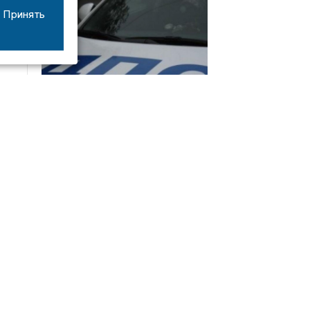
Принять
08/06
17:53
16-летний мотоциклист оказался в больнице
после столкновения с «ГАЗом» под Добрым
Интервью
21/07
19:03
Сергей Елманов: безопасность избирателей в
приоритете
14/06
22:21