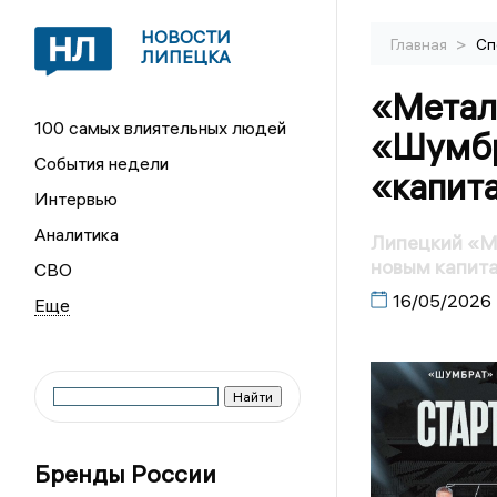
НОВОСТИ
>
Главная
Сп
ЛИПЕЦКА
«Метал
100 самых влиятельных людей
«Шумбр
События недели
«капит
Интервью
Аналитика
Липецкий «М
новым капит
СВО
16/05/2026
Бренды России