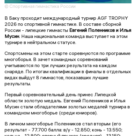
© Спортивная гимнастика России
В Баку проходит международный турнир AGF TROPHY
2026 по спортивной гимнастике. В составе сборной
России - липецкие гимнасты
Евгений Поленников и Илья
Мусин
. Наша национальная команда выступает на этом
турнире в нейтральном статусе.
Спортсмены на этом старте соревнуются по программе
многоборья. В зачет командных соревнований
учитываются по три лучших результата на каждом
снаряде. По итогам квалификации в финалы в отдельных
видах выйдут 8 гимнастов, показавших лучшие
результаты.
Первый соревновательный день принес Липецкой
области золотую медаль. Евгений Поленников и Илья
Мусин стали обладателями золотых медалей турнира в
командном многоборье (среди юниоров).
В личном многоборье Поленников стал вторым (его
результат - 77.700 балла: в/у - 12.850; конь - 13.550;
кольца - 12.800; опорный прыжок (средняя) - 13.150;