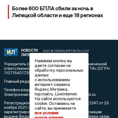
Более 600 БПЛА сбили за ночь в
Липецкой области и еще 18 регионах
НОВОСТИ
2021 © NEWSLIPETSK.RU | СИ
ЛИПЕЦКА
«Новости Липецка»
Нажимая кнопку вы
Учредитель (соучредители): Общество с ограниченной
даете согласие на
ответственностью «РЕГИОНАЛЬНЫЕ НОВОСТИ» (ОГРН
обработку персональных
1107154017354)
данных
с использованием
Главный редактор: Герцог Е.Г.
интернет-сервиса
Яндекс.Метрика,
Телефон редакции: +7 903 699 9427
top.mail.ru, LiveInternet.
info@newslipetsk.ru
Электронная почта редакции:
На сайте используются
Регистрационный номер: серия Эл № ФС77-82247 от 23
cookie. Оставаясь на
ноября 2021 г. согласно выписке из реестра
сайте, вы принимаете
зарегистрированных средств массовой информации
все условия
выдана Федеральной службой по надзору в сфере связи,
использования.