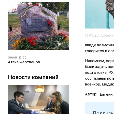
© Фото: Арсени
ввиду возможны
говорится в со
06/08
17:00
Напомним, соре
Атака мертвецов
были ждать вое
подготовка, РХ
Новости компаний
состязания по 
военкор, медик
Автор:
Евгени
Подписы