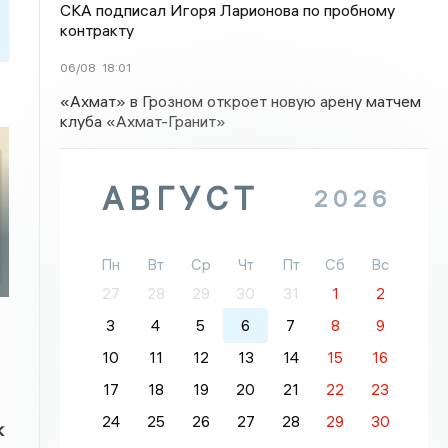
СКА подписал Игоря Ларионова по пробному
контракту
06/08
18:01
«Ахмат» в Грозном откроет новую арену матчем
клуба «Ахмат-Гранит»
АВГУСТ
2026
и
Пн
Вт
Ср
Чт
Пт
Сб
Вс
27
28
29
30
31
1
2
3
4
5
6
7
8
9
10
11
12
13
14
15
16
17
18
19
20
21
22
23
24
25
26
27
28
29
30
к