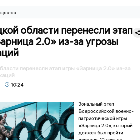
щество
кой области перенесли этап
арница 2.0» из-за угрозы
аций
бласти перенесли этап игры «Зарница 2.0» из-за
каций
10:24
Зональный этап
Всероссийской военно-
патриотической игры
«Зарница 2.0», который
должен был пройти
сегодня, 12 мая, на