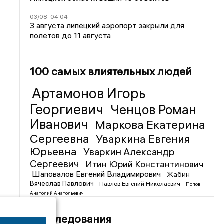
03/08
04:04
3 августа липецкий аэропорт закрыли для
полетов до 11 августа
100 самых влиятельных людей
Артамонов Игорь
Георгиевич
Ченцов Роман
Иванович
Маркова Екатерина
Сергеевна
Уваркина Евгения
Юрьевна
Уваркин Александр
Сергеевич
Итин Юрий Константинович
Шаповалов Евгений Владимирович
Жабин
Вячеслав Павлович
Павлов Евгений Николаевич
Попов
Анатолий Анатольевич
Расследования