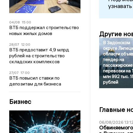
узнавать
04/08
15:00
ВТБ поддержал строительство
Другие но
новых жилых домов
В Задонском
28/07
12:00
округе Липец
ВТБ предоставит 4,9 млрд
области объя
рублей на строительство
тендер на
складских комплексов
пассажирские
перевозки на 
27/07
17:00
млн 992 тыс. 1
ВТБ повысил ставки по
рублей
депозитам для бизнеса
Бизнес
Главные н
06/08/2026 13:1
Обвиняемого 