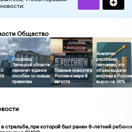
 новости:
вости Общество
кой
влен
Аналитик
Соцфонд
рассказал
Липецкой области
липчанам, что
10
назначит единое
Главные новости в
объем выдачи
59
пособие по новым
России и мире 6
ипотеки в Росси
правилам
августа
вырос на 38%
овости
2
в стрельбе, при которой был ранен 8-летний ребено