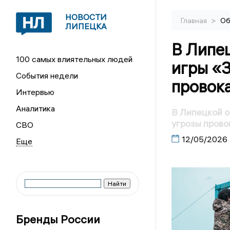
НОВОСТИ
>
Главная
Об
ЛИПЕЦКА
В Липец
100 самых влиятельных людей
игры «З
События недели
провок
Интервью
Аналитика
В Липецкой о
угрозы прово
СВО
12/05/2026
Бренды России