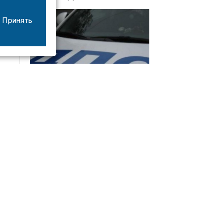
Принять
08/06
17:53
16-летний мотоциклист оказался в больнице
после столкновения с «ГАЗом» под Добрым
Интервью
21/07
19:03
Сергей Елманов: безопасность избирателей в
приоритете