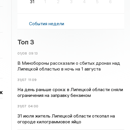
31
1
2
3
4
5
6
События недели
Топ 3
01/08
09:13
В Минобороны рассказали о сбитых дронах над
Липецкой областью в ночь на 1 августа
31/07
11:09
На день раньше срока: в Липецкой области сняли
к
ограничения на заправку бензином
31/07
04:00
31 июля житель Липецкой области откопал на
огороде килограммовое яйцо