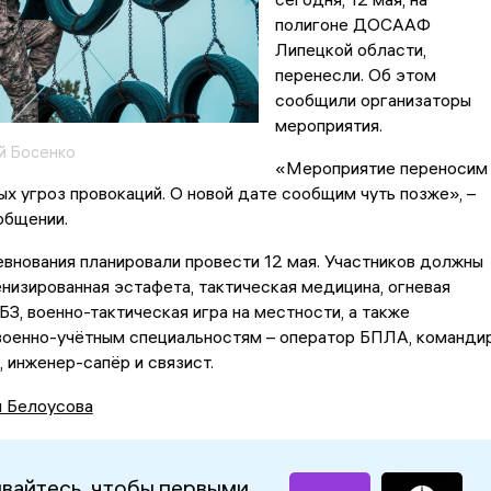
полигоне ДОСААФ
Липецкой области,
перенесли. Об этом
сообщили организаторы
мероприятия.
й Босенко
«Мероприятие переносим
х угроз провокаций. О новой дате сообщим чуть позже», –
общении.
внования планировали провести 12 мая. Участников должны
низированная эстафета, тактическая медицина, огневая
БЗ, военно-тактическая игра на местности, а также
военно-учётным специальностям – оператор БПЛА, командир
, инженер-сапёр и связист.
я Белоусова
вайтесь, чтобы первыми