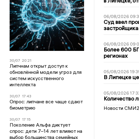
в Липецке, о
06/08/2026 09:
Суд ввел про
застройщика
06/08/2026 09:0
Более 600 БП
регионах
30/07
20:21
Липчнам открыт доступ к
обновлённой модели угроз для
05/08/2026 19:3
В Липецке це
систем искусственного
интеллекта
05/08/2026 17:3
30/07
17:43
Количество л
Опрос: липчане все чаще сдают
биометрию
Новости СМИ
30/07
17:15
Поколение Альфа диктует
спрос: дети 7–14 лет влияют на
выбор большинства семейных