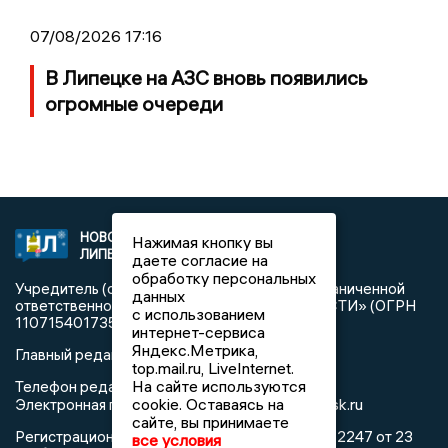
07/08/2026 17:16
В Липецке на АЗС вновь появились
огромные очереди
НОВОСТИ
2021 © NEWSLIPETSK.RU | СИ
Нажимая кнопку вы
ЛИПЕЦКА
«Новости Липецка»
даете согласие на
обработку персональных
Учредитель (соучредители): Общество с ограниченной
данных
ответственностью «РЕГИОНАЛЬНЫЕ НОВОСТИ» (ОГРН
с использованием
1107154017354)
интернет-сервиса
Яндекс.Метрика,
Главный редактор: Герцог Е.Г.
top.mail.ru, LiveInternet.
На сайте используются
Телефон редакции: +7 903 699 9427
info@newslipetsk.ru
cookie. Оставаясь на
Электронная почта редакции:
сайте, вы принимаете
Регистрационный номер: серия Эл № ФС77-82247 от 23
все условия