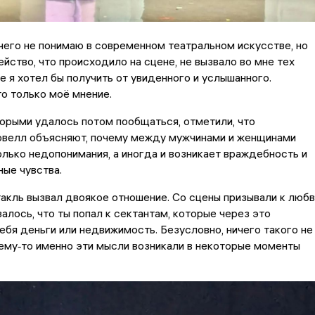
чего не понимаю в современном театральном искусстве, но
ейство, что происходило на сцене, не вызвало во мне тех
е я хотел бы получить от увиденного и услышанного.
о только моё мнение.
торыми удалось потом пообщаться, отметили, что
овелл объясняют, почему между мужчинами и женщинами
лько недопонимания, а иногда и возникает враждебность и
ные чувства.
акль вызвал двоякое отношение. Со сцены призывали к любв
залось, что ты попал к сектантам, которые через это
ебя деньги или недвижимость. Безусловно, ничего такого не
чему‑то именно эти мысли возникали в некоторые моменты