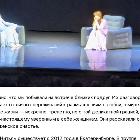
но, что мы побывали на встрече близких подруг. Их разгово
ает от личных переживаний к размышлениям о любви, о мире
ле жизни — искренне, трепетно, но с той деликатной грацией,
‑настоящему уверенным в себе женщинам. Они рассказали о
 женское счастье.
«Нитья» существует с 2012 года в Екатеринбурге. В труппе