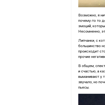
Возможно, я ни
почему‑то то д
эмоций, которы
Несомненно, эт
Липчанки, с ко
большинство н
происходит сто
прочие негатив
В общем, спект
и счастью, а ка
выманивают у т
звучало, но по
пьесы.