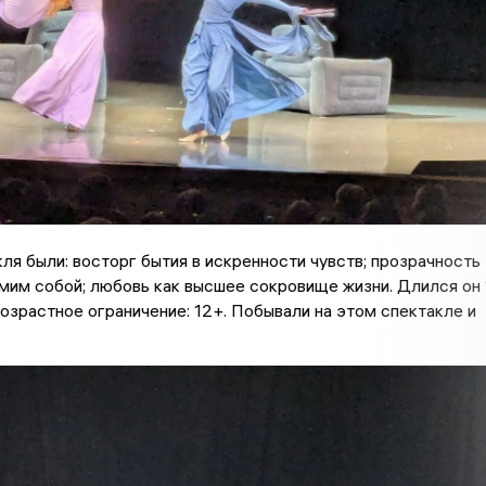
ля были: восторг бытия в искренности чувств; прозрачность
мим собой; любовь как высшее сокровище жизни. Длился он 
Возрастное ограничение: 12+. Побывали на этом спектакле и