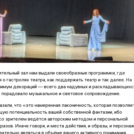
ительный зал нам выдали своеобразные программки, где
 о гастролях театра, как поддержать театр и так далее. На
нимум декораций — всего два надувных и раскладывающихс
о порадовало музыкальное и световое сопровождение.
азали, что «это намеренная лаконичность, которая позволяе
ую потенциальность вашей собственной фантазии, ибо
 со зрителем ведётся авторским методом и персональной
разов. Иначе говоря, и места действия, и образы, и персона
ательно являться в объёме вашего активного понимания.