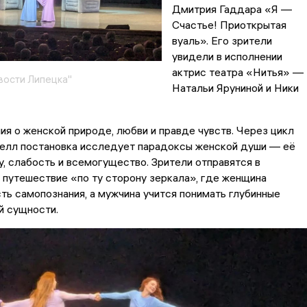
Дмитрия Гаддара «Я —
Счастье! Приоткрытая
вуаль». Его зрители
увидели в исполнении
актрис театра «Нитья» —
вости Липецка"
Натальи Яруниной и Ники
я о женской природе, любви и правде чувств. Через цикл
велл постановка исследует парадоксы женской души — её
у, слабость и всемогущество. Зрители отправятся в
путешествие «по ту сторону зеркала», где женщина
ть самопознания, а мужчина учится понимать глубинные
й сущности.