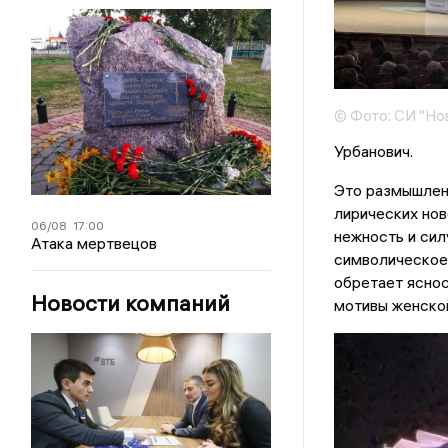
© Фото: СИ "Но
Урбанович.
Это размышлени
лирических но
06/08
17:00
нежность и сил
Атака мертвецов
символическое 
обретает яснос
Новости компаний
мотивы женско