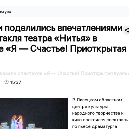
льтура
и поделились впечатлениями
такля театра «Нитья» в
е «Я — Счастье! Приоткрытая
казали спектакль «Я — Счастье! Приоткрытая вуаль
15:37
В Липецком областном
центре культуры,
народного творчества и
кино состоялся спектакль
по пьесе драматурга