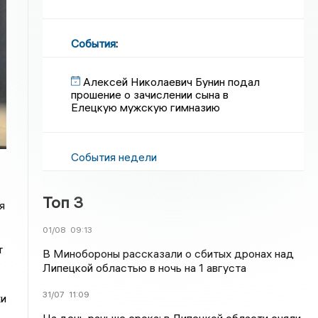
События
:
Алексей Николаевич Бунин подал
прошение о зачислении сына в
Елецкую мужскую гимназию
События недели
Топ 3
я
01/08
09:13
т
В Минобороны рассказали о сбитых дронах над
Липецкой областью в ночь на 1 августа
31/07
11:09
жи