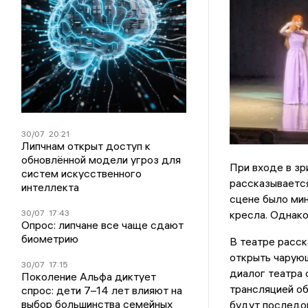
30/07
20:21
Липчнам открыт доступ к
обновлённой модели угроз для
При входе в зр
систем искусственного
рассказывается
интеллекта
сцене было ми
30/07
17:43
кресла. Однак
Опрос: липчане все чаще сдают
биометрию
В театре расск
открыть чарующ
30/07
17:15
диалог театра
Поколение Альфа диктует
трансляцией об
спрос: дети 7–14 лет влияют на
выбор большинства семейных
будут последов