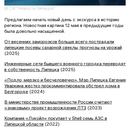
© СИ "Новости Липецка"
Предлагаем начать новый день с экскурса в историю
региона. Новостная картина 12 мая в предыдущие годы
была довольно насыщенной.
От весенних заморозков больше всего пострадали
липецкие посевы сахарной свеклы, прогнозы на урожай
(2025)
Инженерные сети бывшего военного городка переводят
в собственность Липецка
(2025)
«Подло, мерзко и бесчеловечно». Мэр Липецка Евгения
Уваркина жестко прокомментировала обстрел дома в
Белгороде
(2024)
В министерстве промышленности России считают
«знаковым» проект возрождения ЛТЗ
(2023)
Компания «Лукойл» покупает у Shell семь АЗС в
Липецкой области
(2022)