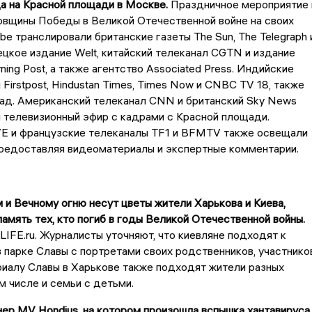
а на Красной площади в Москве.
Праздничное мероприятие 
овщины Победы в Великой Отечественной войне на своих
ube транслировали британские газеты The Sun, The Telegraph 
ецкое издание Welt, китайский телеканал CGTN и издание
ning Post, а также агентство Associated Press. Индийские
 Firstpost, Hindustan Times, Times Now и CNBC TV 18, также
рад. Американский телеканал CNN и британский Sky News
 телевизионный эфир с кадрами с Красной площади.
E и французские телеканалы TF1 и BFMTV также освещали
предоставляя видеоматериалы и экспертные комментарии.
 и Вечному огню несут цветы жители Харькова и Киева,
память тех, кто погиб в годы Великой Отечественной войны.
LIFE.ru. Журналисты уточняют, что киевляне подходят к
 парке Славы с портретами своих родственников, участнико
иалу Славы в Харькове также подходят жители разных
ом числе и семьи с детьми.
нер MV Hondius, на котором произошла вспышка хантавируса,