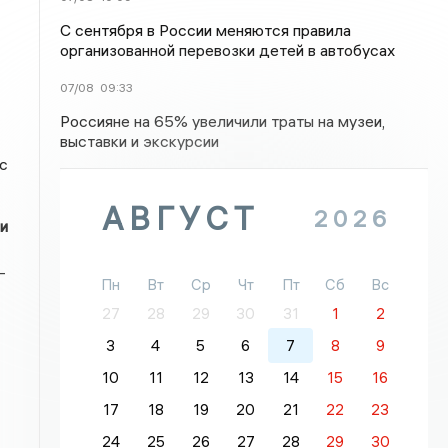
С сентября в России меняются правила
организованной перевозки детей в автобусах
07/08
09:33
Россияне на 65% увеличили траты на музеи,
выставки и экскурсии
с
АВГУСТ
2026
и
-
Пн
Вт
Ср
Чт
Пт
Сб
Вс
27
28
29
30
31
1
2
3
4
5
6
7
8
9
10
11
12
13
14
15
16
17
18
19
20
21
22
23
24
25
26
27
28
29
30