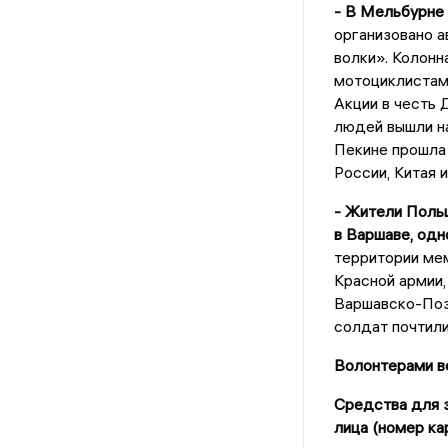
- В Мельбурне 
организовано 
волки». Колонн
мотоциклистами
Акции в честь 
людей вышли на
Пекине прошла 
России, Китая 
- Жители Польш
в Варшаве, одн
территории ме
Красной армии,
Варшавско-Позн
солдат почтили
Волонтерами ве
Средства для з
лица (номер ка