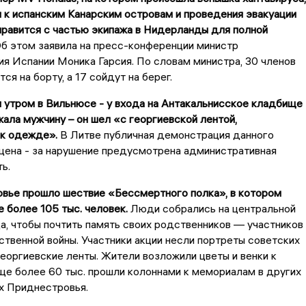
 к испанским Канарским островам и проведения эвакуации
равится с частью экипажа в Нидерланды для полной
б этом заявила на пресс-конференции министр
я Испании Моника Гарсия. По словам министра, 30 членов
ся на борту, а 17 сойдут на берег.
я утром в Вильнюсе - у входа на Антакальнисское кладбище 
ала мужчину – он шел «с георгиевской лентой,
 к одежде».
В Литве публичная демонстрация данного
щена - за нарушение предусмотрена административная
ь.
овье прошло шествие «Бессмертного полка», в котором
е более 105 тыс. человек.
Люди собрались на центральной
, чтобы почтить память своих родственников — участников
твенной войны. Участники акции несли портреты советских
 георгиевские ленты. Жители возложили цветы и венки к
е более 60 тыс. прошли колоннами к мемориалам в других
х Приднестровья.