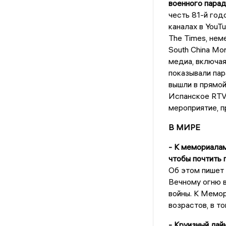
военного парад
честь 81-й год
каналах в YouT
The Times, нем
South China Mor
медиа, включая
показывали па
вышли в прямой
Испанское RTV
мероприятие, 
В МИРЕ
- К мемориалам
чтобы почтить 
Об этом пишет 
Вечному огню в
войны. К Мемор
возрастов, в т
- Круизный лай