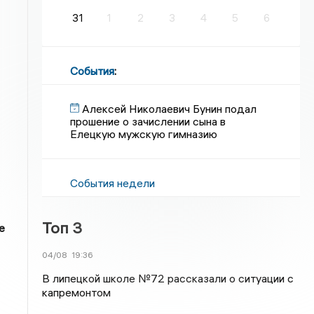
31
1
2
3
4
5
6
События
:
Алексей Николаевич Бунин подал
прошение о зачислении сына в
Елецкую мужскую гимназию
События недели
Топ 3
е
04/08
19:36
В липецкой школе №72 рассказали о ситуации с
капремонтом