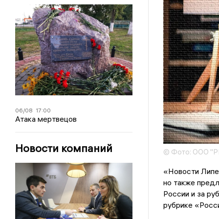
06/08
17:00
Атака мертвецов
Новости компаний
© Фото: ООО 
«Новости Липец
но также предл
России и за ру
рубрике «Росси