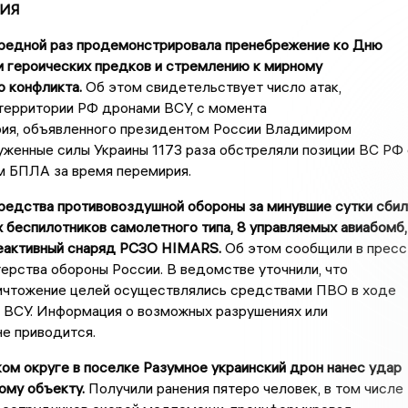
ИЯ
чередной раз продемонстрировала пренебрежение ко Дню
и героических предков и стремлению к мирному
 конфликта.
Об этом свидетельствует число атак,
территории РФ дронами ВСУ, с момента
рия, объявленного президентом России Владимиром
женные силы Украины 1173 раза обстреляли позиции ВС РФ 
м БПЛА за время перемирия.
редства противовоздушной обороны за минувшие сутки сбил
 беспилотников самолетного типа, 8 управляемых авиабомб,
реактивный снаряд РСЗО HIMARS.
Об этом сообщили в пресс
рства обороны России. В ведомстве уточнили, что
ничтожение целей осуществлялись средствами ПВО в ходе
к ВСУ. Информация о возможных разрушениях или
е приводится.
ом округе в поселке Разумное украинский дрон нанес удар
ому объекту.
Получили ранения пятеро человек, в том числе