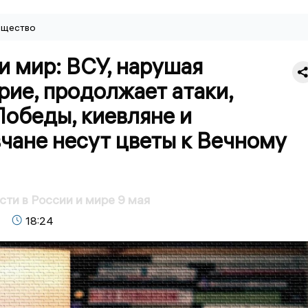
щество
и мир: ВСУ, нарушая
ие, продолжает атаки,
Победы, киевляне и
чане несут цветы к Вечному
сти в России и мире 9 мая
18:24