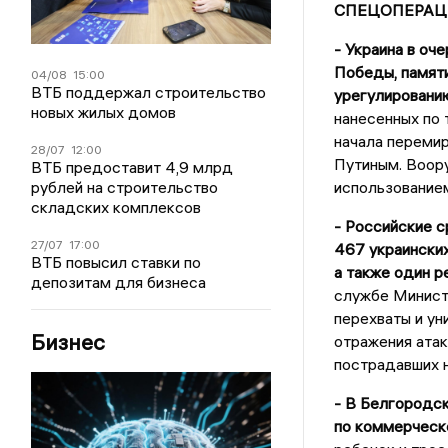
СПЕЦОПЕРАЦ
- Украина в о
Победы, памят
04/08
15:00
ВТБ поддержал строительство
урегулированию
новых жилых домов
нанесенных по 
начала переми
28/07
12:00
Путиным. Воору
ВТБ предоставит 4,9 млрд
рублей на строительство
использование
складских комплексов
- Российские с
27/07
17:00
467 украинских
ВТБ повысил ставки по
а также один 
депозитам для бизнеса
службе Министе
перехваты и у
Бизнес
отражения ата
пострадавших н
- В Белгородск
по коммерческ