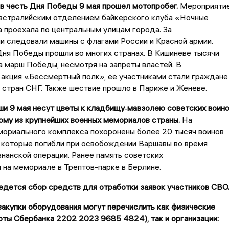
в честь Дня Победы 9 мая прошел мотопробег.
Мероприяти
австралийским отделением байкерского клуба «Ночные
а проехала по центральным улицам города. За
 следовали машины с флагами России и Красной армии.
Дня Победы прошли во многих странах. В Кишиневе тысячи
 марш Победы, несмотря на запреты властей. В
акция «Бессмертный полк», ее участниками стали граждане
и стран СНГ. Также шествие прошло в Париже и Женеве.
и 9 мая несут цветы к кладбищу‑мавзолею советских воин
ому из крупнейших военных мемориалов страны.
На
мориального комплекса похоронены более 20 тысяч воинов
 которые погибли при освобождении Варшавы во время
анской операции. Ранее память советских
 на мемориале в Трептов-парке в Берлине.
дется сбор средств для отработки заявок участников СВО
акупки оборудования могут перечислить как физические
рты Сбербанка 2202 2023 9685 4824), так и организации: