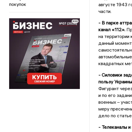
покупок
августе 1943 
части.
- В парке аттр
канал «112».
Пр
на территории 
данный момент 
самостоятельно
автомобильные
квадратных мет
- Силовики зад
пользу Украины
Фигурант через
и по его задан
военных – учас
меру пресечени
дело по статье
- Телеканалы и