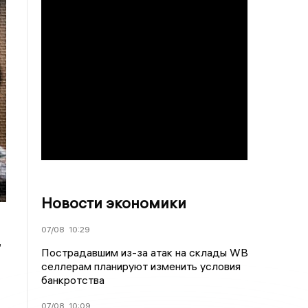
Новости экономики
07/08
10:29
,
Пострадавшим из-за атак на склады WВ
селлерам планируют изменить условия
банкротства
07/08
10:09