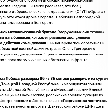
е сотрудников скорой медпомощи, проинформировал
еслав Гладков. Он также рассказал, что боец
анного добровольческого подразделения (СГУП «Орлан»)
зультате атаки дрона в городе Шебекино Белгородской
оспитализировали в Белгороде.
ьной механизированной бригаде Вооруженных сил Украины
ты пять боевиков, которые призывали сослуживцев
а действия командования.
Они намеревались обратиться к
областной военной администрации Олегу Григорову с
фицеров подразделения. Однако запланированная встреча
под предлогом ухудшения обстановки на фронте.
мя Победы размером 65 на 35 метров развернули на курган
 Донецкой Народной Республике.
В мероприятии приняли
исты «Молодой Республики» и «Молодой гвардии Единой
мо акции на Саур-Могиле, российские военнослужащие из
Центр» провели в Донецке акцию «Георгиевская ленточка».
 стратегическая высота в Шахтёрском районе ДНР, где в