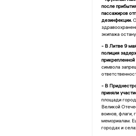
после прибытия
пассажиров отп
дезинфекции.
О
здравоохранени
экипажа останут
- В Литве 9 ма
полиция задерж
прикрепленной
символа запре
ответственност
- В Приднестр
приняли участи
площади города
Великой Отечес
воинов, флаги,
мемориалам. Ещ
городах и села