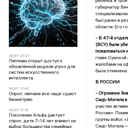
ребенок и тро
губернатор Вяч
специализиров
был ранен в ре
области. Его г
- В 47-й отдел
(ВСУ) были уби
пожаловаться н
30/07
20:21
главе Сумской 
Липчнам открыт доступ к
жалобами на о
обновлённой модели угроз для
была отменена 
систем искусственного
интеллекта
В РОССИИ
30/07
17:43
- Огромное Зна
Опрос: липчане все чаще сдают
биометрию
Саур-Могила в
участие актив
30/07
17:15
России». Поми
Поколение Альфа диктует
группы войск «
спрос: дети 7–14 лет влияют на
Саур-Могила —
выбор большинства семейных