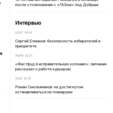
е
после столкновения с «ГАЗом» под Добрым
Интервью
21/07
19:03
Сергей Елманов: безопасность избирателей в
приоритете
ов
14/06
22:21
«Фастфуд в исправительную колонию»: липчанин
рассказал о работе курьером
31/12
12:15
Роман Смольянинов: на достигнутом
останавливаться не планируем
.