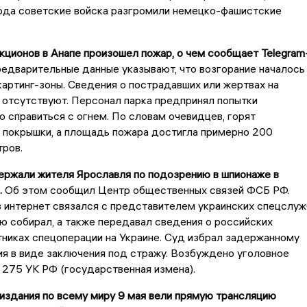
года советские войска разгромили немецко-фашистские
акционов в Анапе произошел пожар, о чем сообщает Telegram
едварительные данные указывают, что возгорание началось
картинг-зоны. Сведения о пострадавших или жертвах на
отсутствуют. Персонал парка предпринял попытки
 справиться с огнем. По словам очевидцев, горят
 покрышки, а площадь пожара достигла примерно 200
ров.
ержали жителя Ярославля по подозрению в шпионаже в
.
Об этом сообщил Центр общественных связей ФСБ РФ.
 интернет связался с представителем украинских спецслуж
ию собирал, а также передавал сведения о российских
тниках спецоперации на Украине. Суд избрал задержанному
я в виде заключения под стражу. Возбуждено уголовное
 275 УК РФ (государственная измена).
 издания по всему миру 9 мая вели прямую трансляцию