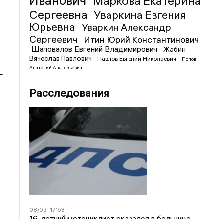
Иванович
Маркова Екатерина
Сергеевна
Уваркина Евгения
Юрьевна
Уваркин Александр
Сергеевич
Итин Юрий Константинович
Шаповалов Евгений Владимирович
Жабин
Вячеслав Павлович
Павлов Евгений Николаевич
Попов
Анатолий Анатольевич
-
Расследования
08/06
17:53
16-летний мотоциклист оказался в больнице