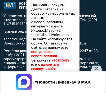
НОВОСТИ
2021 © NEWSLIPETSK.RU | СИ
Нажимая кнопку вы
ЛИПЕЦКА
«Новости Липецка»
даете согласие на
обработку персональных
Учредитель (соучредители): Общество с ограниченной
данных
ответственностью «РЕГИОНАЛЬНЫЕ НОВОСТИ» (ОГРН
с использованием
1107154017354)
интернет-сервиса
Яндекс.Метрика,
Главный редактор: Герцог Е.Г.
top.mail.ru, LiveInternet.
На сайте используются
Телефон редакции: +7 903 699 9427
info@newslipetsk.ru
cookie. Оставаясь на
Электронная почта редакции:
сайте, вы принимаете
Регистрационный номер: серия Эл № ФС77-82247 от 23
все условия
ноября 2021 г. согласно выписке из реестра
использования.
зарегистрированных средств массовой информации
Вы можете
настроить
выдана Федеральной службой по надзору в сфере связи,
или
отклонить и
информационных технологий и массовых коммуникаций
покинуть сайт
Принять
При использовании любого материала с данного сайта